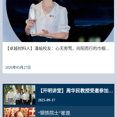
【卓越材料人】潘瑜校友：心无旁骛，向阳而行的巾帼…
2026年05月27日
【开明讲堂】周华民教授受邀参加民进…
2025-09-17
“钢铁院士”崔崑