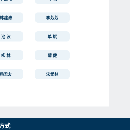
韩建涛
李芳芳
池 波
单 斌
柳 林
蒲 健
杨君友
宋武林
方式