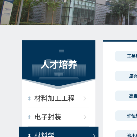
王美
人才培养
周
高
材料加工工程
电子封装
许恒
材料学
池小