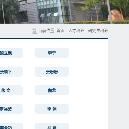
当前位置:
首页
-
人才培养
-
研究生培养
鲍立飘
李宁
张顺平
张盼盼
朱 文
伽龙
罗裕波
李 渊
李会巧
马 颖