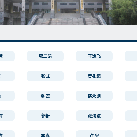
慧
郭二娟
于逸飞
兴
张诚
贾礼超
垚
潘 杰
姚永刚
辉
郭新
张海波
东
李真
卢 兴