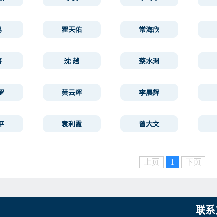
鸣
翟天佑
常海欣
箐
沈 越
蔡水洲
罗
黄云辉
李晨辉
平
袁利霞
曾大文
上页
1
下页
联系