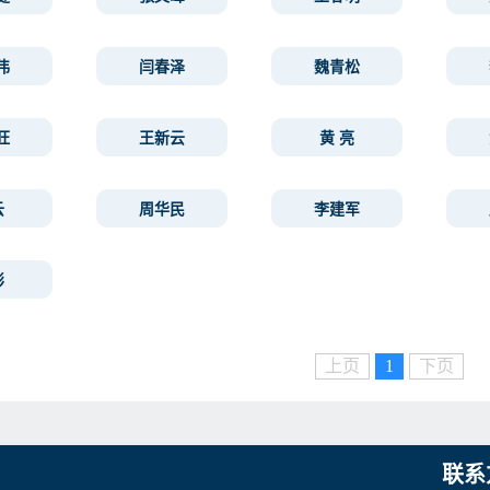
伟
闫春泽
魏青松
旺
王新云
黄 亮
云
周华民
李建军
彬
上页
1
下页
联系