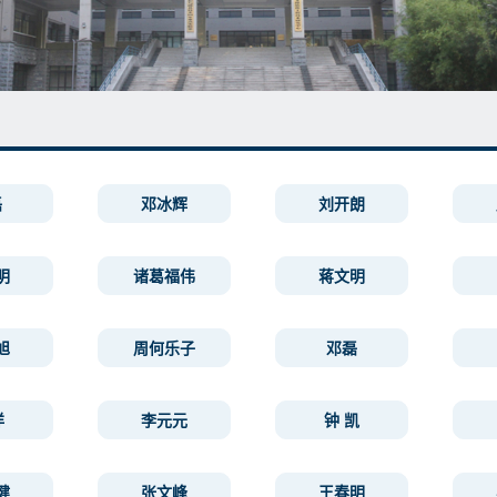
磊
邓冰辉
刘开朗
明
诸葛福伟
蒋文明
旭
周何乐子
邓磊
洋
李元元
钟 凯
健
张文峰
王春明