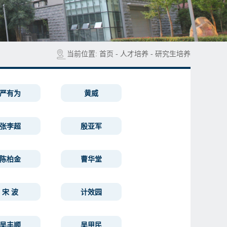
当前位置:
首页
-
人才培养
-
研究生培养
严有为
黄威
张李超
殷亚军
陈柏金
曹华堂
宋 波
计效园
吴丰顺
吴甲民