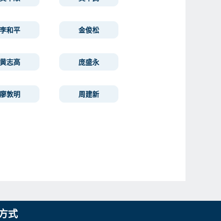
李和平
金俊松
黄志高
庞盛永
廖敦明
周建新
方式