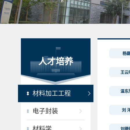
杨
人才培养
王云
温东
材料加工工程
电子封装
刘 
材料学
刘德