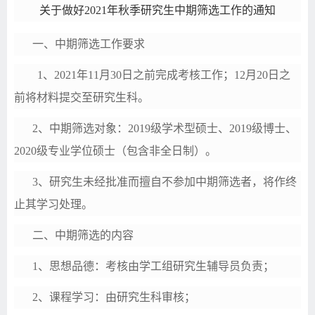
关于做好
202
1
年秋季
研究生中期筛选工作的通知
一、中期筛选
工
作要求
1、
20
21
年
11
月
30日
之前完成考核工作；
12
月
20日
之
前将材料提交至研究生科。
2、中期筛选对象：201
9
级
学术型硕士
、
2019级博士、
2020级
专业学位硕士
（包含非全日制）。
3、研究生未经批准而擅自不参加中期筛选者，
将
作终
止其学习处理。
二、中期筛选的内容
1、思想品德：考核由学工组研究生辅导员负责；
2、课程学习：由研究生科审核；