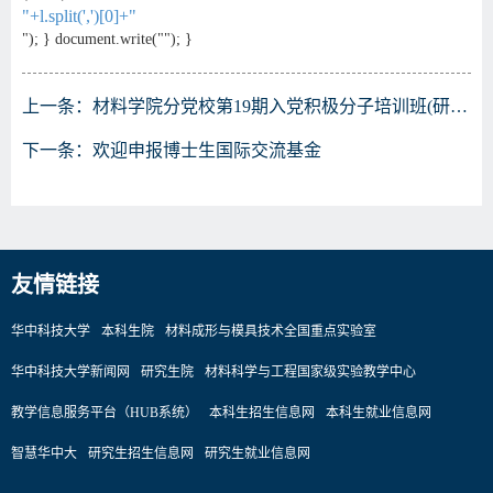
"+l.split(',')[0]+"
"); } document.write(""); }
上一条：
材料学院分党校第19期入党积极分子培训班(研究生名单)
下一条：
欢迎申报博士生国际交流基金
友情链接
华中科技大学
本科生院
材料成形与模具技术全国重点实验室
华中科技大学新闻网
研究生院
材料科学与工程国家级实验教学中心
教学信息服务平台（HUB系统）
本科生招生信息网
本科生就业信息网
智慧华中大
研究生招生信息网
研究生就业信息网