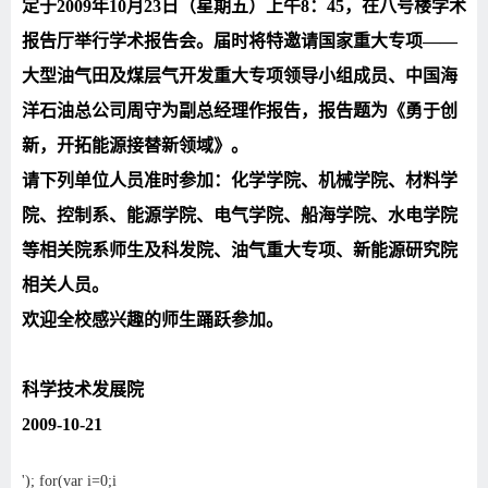
定于
2009
年
10
月
23
日（星期五）上午
8
：
45
，在八号楼学术
报告厅举行学术报告会。届时将特邀请国家重大专项
——
大型油气田及煤层气开发重大专项领导小组成员、中国海
洋石油总公司周守为副总经理作报告，报告题为《勇于创
新，开拓能源接替新领域》。
请下列单位人员准时参加：化学学院、机械学院、材料学
院、控制系、能源学院、电气学院、船海学院、水电学院
等相关院系师生及科发院、油气重大专项、新能源研究院
相关人员。
欢迎全校感兴趣的师生踊跃参加。
科学技术发展院
2009-10-21
'); for(var i=0;i