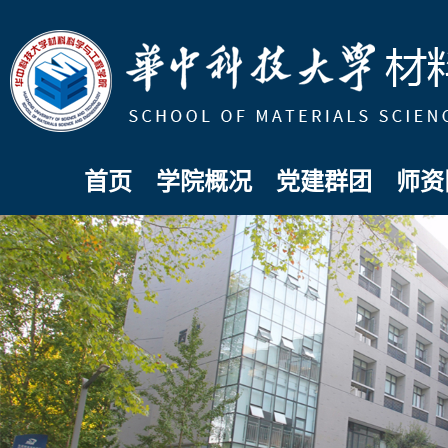
首页
学院概况
党建群团
师资