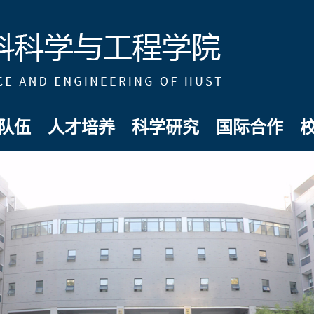
队伍
人才培养
科学研究
国际合作