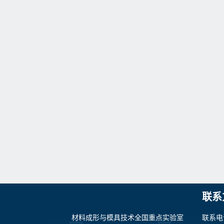
联系
材料成形与模具技术全国重点实验室
联系电