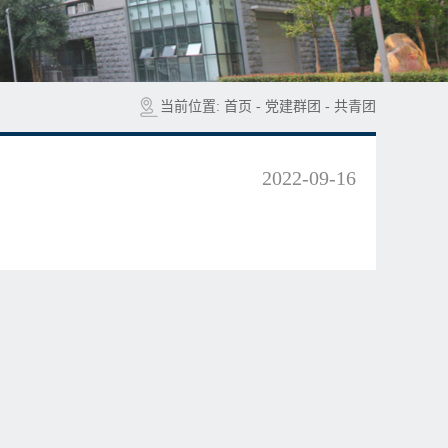
当前位置:
首页
-
党建群团
-
共青团
2022-09-16