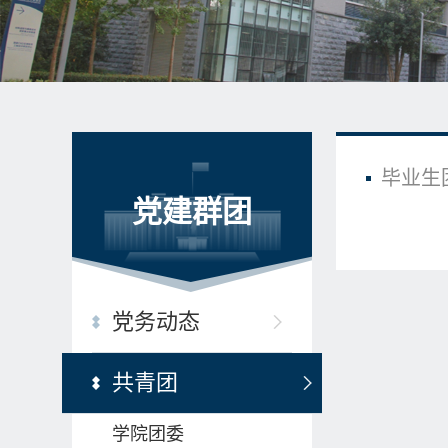
毕业生
党建群团
党务动态
共青团
学院团委