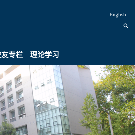
English
校友专栏
理论学习