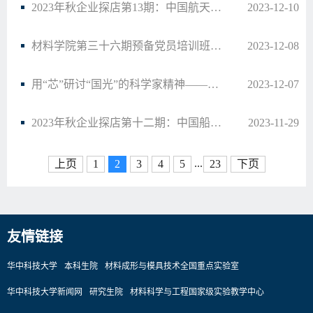
2023年秋企业探店第13期：中国航天三江集团有限公司
2023-12-10
材料学院第三十六期预备党员培训班微党课结课展示顺利开展
2023-12-08
用“芯”研讨“国光”的科学家精神——我院电封2201班参观武汉国家光电研究中心
2023-12-07
2023年秋企业探店第十二期：中国船舶重工集团公司第七一二研究所
2023-11-29
...
上页
1
2
3
4
5
23
下页
友情链接
华中科技大学
本科生院
材料成形与模具技术全国重点实验室
华中科技大学新闻网
研究生院
材料科学与工程国家级实验教学中心