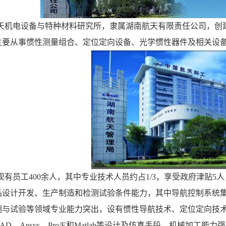
天机电设备与特种材料研究所，隶属湖南航天有限责任公司，创
主要从事惯性测量组合、定位定向设备、光学惯性器件及相关设
现有员工
400
余人，其中专业技术人员约占
1/3
，享受政府津贴
5
人
品设计开发、生产制造和检测试验条件能力，其中导航控制系统
测与试验等领域专业能力突出，设有惯性导航技术、定位定向技
CAD
、
Ansys
、
Pro/E
和
Matlab
等设计及仿真手段。机械加工能力强