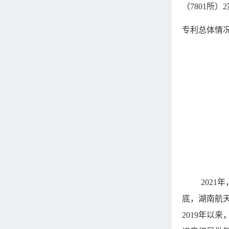
（
7801
所）
2
专利总体情
2021
年
底，湖南航
2019
年以来