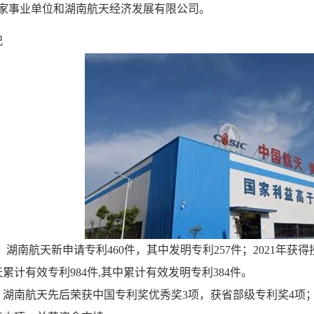
家事业单位和湖南航天经济发展有限公司。
况
，湖南航天新申请专利
460
件，其中发明专利
257
件；
2021
年获得
天累计有效专利
984
件
,
其中累计有效发明专利
384
件。
，湖南航天先后荣获中国专利奖优秀奖
3
项，获省部级专利奖
4
项