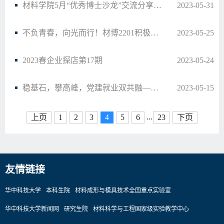
材料学院5月“优秀博士沙龙”交流分享会顺利举行
2023-05-31
不负青春，向光而行！材博2201积极开展志愿服务
2023-05-25
2023春企业探店第17期
2023-05-24
稳基石，攀高峰，党建就业双共融——材料学院研究生党支部2023年5月支部沙龙顺利举行
2023-05-15
...
上页
1
2
3
4
5
6
23
下页
友情链接
华中科技大学
本科生院
材料成形与模具技术全国重点实验室
华中科技大学新闻网
研究生院
材料科学与工程国家级实验教学中心