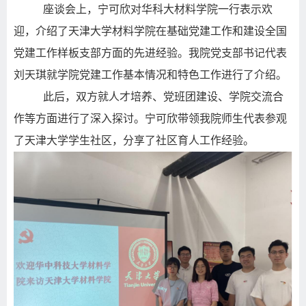
座谈会上，宁可欣对华科大材料学院一行表示欢
迎，介绍了天津大学材料学院在基础党建工作
和
建设全国
党建工作样板支部方面的先进经验。我院
党支部书记
代表
刘天琪
就学院党建工作
基本情况
和特色
工作
进行
了
介绍。
此后，
双方就人才培养、
党
班团建设、
学院交流合
作
等方面进行了深入探讨。
宁可欣带领我院师生代表参观
了天津大学学生社区，分享了社区育人工作经验。