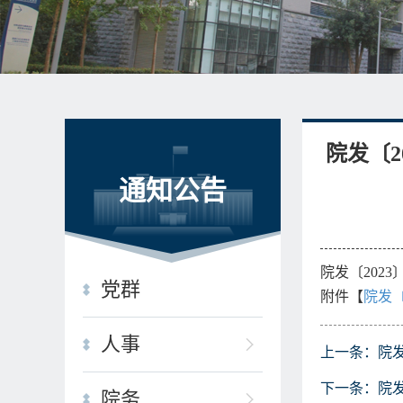
院发〔
通知公告
院发〔202
党群
附件【
院发〔
人事
上一条：
院
下一条：
院
院务