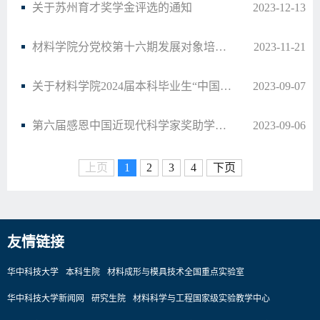
关于苏州育才奖学金评选的通知
2023-12-13
材料学院分党校第十六期发展对象培训班顺利举行
2023-11-21
关于材料学院2024届本科毕业生“中国青年志愿者研究生支教团”资格审查结果的公示（补充…
2023-09-07
第六届感恩中国近现代科学家奖助学金评选办法
2023-09-06
上页
1
2
3
4
下页
友情链接
华中科技大学
本科生院
材料成形与模具技术全国重点实验室
华中科技大学新闻网
研究生院
材料科学与工程国家级实验教学中心