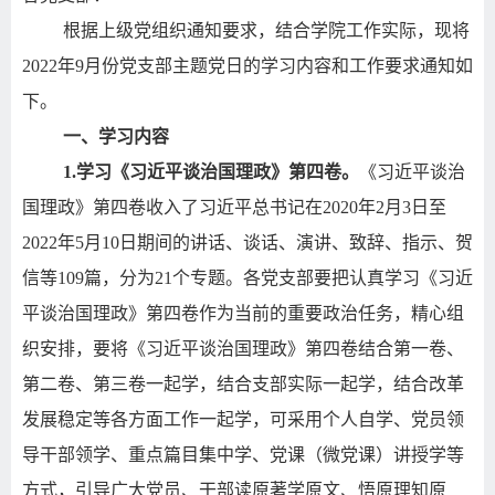
根据上级党组织通知要求，结合学院工作实际，现将
2022
年
9
月份党支部主题党日的学习内容和工作要求通知如
下。
一、学习内容
1.
学习《习近平谈治国理政》第四卷。
《习近平谈治
国理政》第四卷收入了习近平总书记在
2020
年
2
月
3
日至
2022
年
5
月
10
日期间的讲话、谈话、演讲、致辞、指示、贺
信等
109
篇，分为
21
个专题。各党支部要把认真学习《习近
平谈治国理政》第四卷作为当前的重要政治任务，精心组
织安排，要将《习近平谈治国理政》第四卷结合第一卷、
第二卷、第三卷一起学，结合支部实际一起学，结合改革
发展稳定等各方面工作一起学，可采用个人自学、党员领
导干部领学、重点篇目集中学、党课（微党课）讲授学等
方式，引导广大党员、干部读原著学原文、悟原理知原