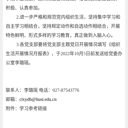
积极、认真参加。
2.
进一步严格和规范党内组织生活，坚持集中学习和
自主学习相结合，坚持规定动作和自选动作相结合，开展
特色鲜明、形式多样的学习教育，真正做到入脑入心。
3.
各党支部要将党支部主题党日开展情况填写《组织
生活开展情况月报表》，于
2022
年
10
月
5
日前发送给党委办
公室李璐瑶。
联系人：李璐瑶
电话：
027-87543776
邮箱：
clxydb@hust.edu.cn
附件：学习参考链接