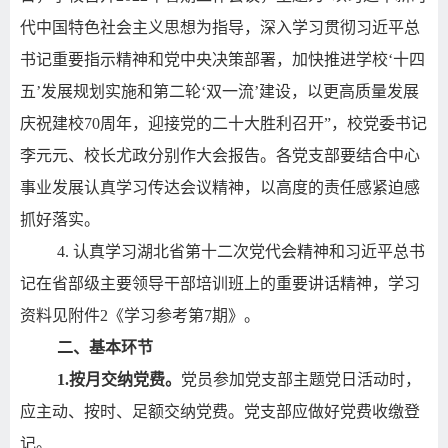
代中国特色社会主义思想为指导，深入学习贯彻习近平总
书记重要指示精神和党中央决策部署，加快推进学校‘十四
五’发展规划实施和第二轮‘双一流’建设，以更高质量发展
庆祝建校
70
周年，迎接党的二十大胜利召开”，校党委书记
李元元、校长尤政分别作大会报告。各党支部要结合中心
事业发展认真学习传达会议精神，以高度的责任感紧迫感
抓好落实。
4.
认真学习湖北省第十二次党代会精神和习近平总书
记在省部级主要领导干部培训班上的重要讲话精神，学习
资料见附件
2
《学习参考第
7
期》。
二、基本环节
1.
按月交纳党费。
党员参加党支部主题党日活动时，
应主动、按时、足额交纳党费。党支部应做好党费收缴登
记。