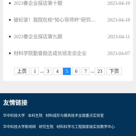
2023春企业探店第十期
2023-04-19
破纪录！我院在校“知心导师杯”研究生师生乒乓球赛中获得亚军！
2023-04-18
2023春企业探店第九期
2023-04-11
材料学院勤奋励志成长班走访企业
2023-04-07
...
...
上页
1
3
4
5
6
7
23
下页
友情链接
华中科技大学
本科生院
材料成形与模具技术全国重点实验室
华中科技大学新闻网
研究生院
材料科学与工程国家级实验教学中心