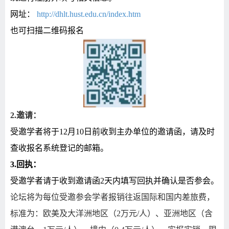
网址：
http://dhlt.hust.edu.cn/index.htm
也可扫描二维码报名
2.
邀请：
受邀学者将于
12
月
10
日前收到主办单位的邀请函，请及时
查收报名系统登记的邮箱。
3.
回执：
受邀学者请于收到邀请函
2
天内填写回执并确认是否参会。
论坛将为每位受邀参会学者报销往返国际和国内差旅费，
标准为：欧美及大洋洲地区（
2
万元
/
人）、亚洲地区（含