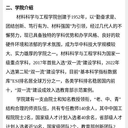
二、学院介绍
材料科学与工程
学院创建于
1952
年，以“勤奋求是、
团结创新、笃行有为、材料强国”为引领，经过几代人的不
懈努力，现已具备独特的学科优势和办学风格、良好的软
硬件环境和浓郁的学术氛围，成为华中科技大学规模较
大、实力雄厚的学院之一。材料科学与工程学科为国家一
级重点学科，
2017
年首批入选“双一流”建设学科，
2022
年
入选第二轮“双一流”建设学科，目前“基本科学指标数据
库”
ESI
排名居全球万分之一，各类学科排名稳居国内前
十，“双一流”建设成效入选教育部示范案例。
学院建有一支由院士和知名教授领衔，“老、中、青”
结构合理的师资队伍，
共有专任教师
140
余人，其中中国工
程院院士
2
名，国家级人才计划入选者
40
余名，省部级人才
计划入选者近
50
名，国家级团队
2
个，教育部创新团队
2