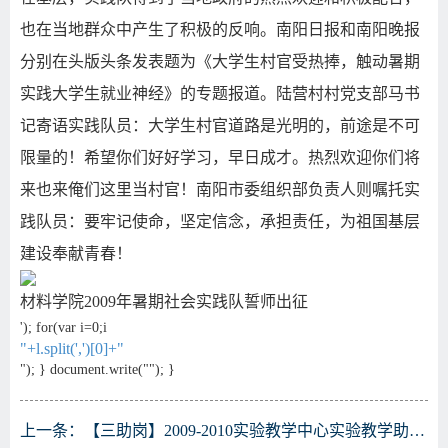
也在当地群众中产生了积极的反响。南阳日报和南阳晚报
分别在头版头条发表题为《大学生村官受热捧，触动暑期
实践大学生就业神经》的专题报道。陆营村村党支部马书
记寄语实践队员：大学生村官道路是光明的，前途是不可
限量的！希望你们好好学习，早日成才。热烈欢迎你们将
来也来俺们这里当村官！南阳市委组织部负责人则嘱托实
践队员：要牢记使命，坚定信念，承担责任，为祖国基层
建设奉献青春！
材料学院
2009
年暑期社会实践队誓师出征
'); for(var i=0;i
"+l.split(',')[0]+"
"); } document.write(""); }
上一条：
【三助岗】2009-2010实验教学中心实验教学助教岗位