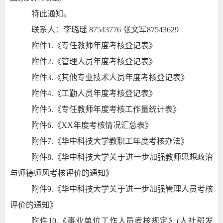
特此通知。
联系人：李璐瑶
87543776
张文军
87543629
附件
1.
《专任教师年度考核登记表》
附件
2.
《管理人员年度考核登记表》
附件
3.
《其他专业技术人员年度考核登记表》
附件
4.
《工勤人员年度考核登记表》
附件
5.
《专任教师年度考核工作量统计表》
附件
6.
《
XX
年度考核情况汇总表》
附件
7.
《华中科技大学教职工年度考核办法》
附件
8.
《华中科技大学关于进一步加强教师思想政治
与师德师风考核评价的通知》
附件
9.
《华中科技大学关于进一步加强管理人员考核
评价的通知》
附件
10.
《事业单位工作人员考核规定》
(
人社部发