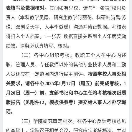
表填写及数据核对。
其间如有异议，请
与“一张表”权限负
责人（本科教学吴霞、研究生教学何丽花、科研韩诗禹
/
苏
瑾、双创岳天宇、人事李璐瑶）沟通并修正数据。考核表
将归入个人档案，“一张表”数据直接关系到个人年度奖励
绩效，请务必认真填写、核对。
（二）各中心组织考核。教职工个人在中心内述
职。管理人员、专任教师以外的其他专业技术人员和工勤
人员还应在一定范围内进行民主测评。
按照学校人事处相
关要求，请各中心
2025
年
1
月
17
日（周五）前完成考核，
1
月
20
日（周一）前，支部书记和中心主任将考核档次纸质
版报告（见附件
12
，模板供参考）提交给人事人才办李璐
瑶。
（三）学院研究审定档次。在各中心反馈考核意见
的基础上，学院召开相关会议，研究审定考核档次，并对