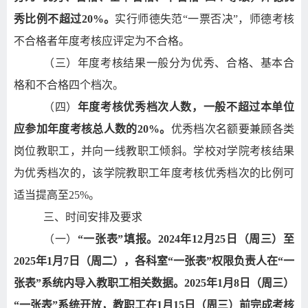
秀比例不超过
20%
。
实行师德失范“一票否决”，师德考核
不合格者年度考核应评定为不合格。
（三）年度考核结果一般分为优秀、合格、基本合
格和不合格四个档次。
（四）
年度考核优秀档次人数，一般不超过本单位
应参加年度考核总人数的
20%
。
优秀档次名额要兼顾各类
岗位教职工，并向一线教职工倾斜。学校对学院考核结果
为优秀档次的，该学院教职工年度考核优秀档次的比例可
适当提高至
25%。
三、时间安排及要求
（一）
“一张表”填报。
2024
年
12
月
25
日（周三）至
2025
年
1
月
7
日（周二），各科室
“
一张表
”
权限负责人在
“
一
张表
”
系统内导入教职工相关数据。
2025
年
1
月
8
日（周三）
“一张表”系统开放，教职工在
1
月
15
日（周三）前完成考核