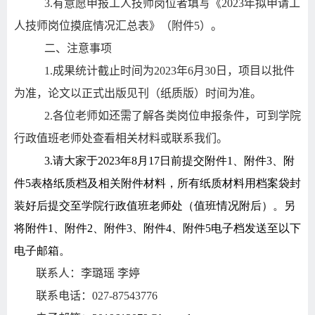
3.
有意愿申报工人技师岗位者填写《
2023
年拟申请工
人技师岗位摸底情况汇总表》（附件
5
）。
二、注意事项
1.
成果统计截止时间为
2023
年
6
月
30
日，项目以批件
为准，论文以正式出版见刊（纸质版）时间为准。
2.
各位老师如还需了解各类岗位申报条件，可到学院
行政值班老师处查看相关材料或联系我们。
3.
请大家于2023
年8
月17
日前提交附件1
、附件3
、附
件5
表格纸质档及相关附件材料，所有纸质材料用档案袋封
装好后提交至学院行政值班老师处（值班情况附后）。另
将附件1
、附件2
、附件3
、附件4
、附件5
电子档发送至以下
电子邮箱。
联系人：李璐瑶 李婷
联系电话：
027-87543776