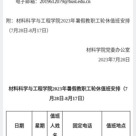
电子邮箱：
2019612079@hust.edu.cn
附：材料科学与工程学院
2023
年暑假教职工轮休值班安排
（
7
月
28
日
-8
月
17
日）
材料学院党委办公室
2023
年
7
月
28
日
材料科学与工程学院
2023
年暑假教职工轮休值班安排（
7
月
28
日
-8
月
17
日）
值班
日期
星期
人姓
固定电话
值班地点
名