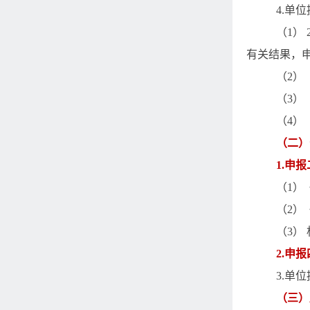
4.
单位
（
1
）
有关结果，
（
2
）
（
3
）
（
4
）
（二）
1.
申报
（
1
）
（
2
）
（
3
）
2.
申报
3.
单位
（三）