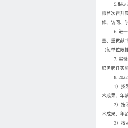
5.
根据
师首次晋升
修、访问、
6.
进一
量、重贡献
（每单位限
7.
实验
职务聘任实
8.
2022
1
）按
术成果、年
2
）按
术成果、年
3
）按