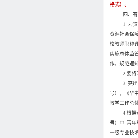
格式）。
四、有
1.
为贯
资源社会保
校教师职称
实施总体监
作，规范通
2.
要将
3.
突出
号），《华
教学工作总
4.
根据
号）中“青
一级专业技