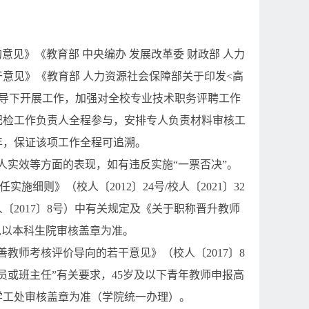
见》《教育部 中央编办 发展改革委 财政部 人力
意见》《教育部 人力资源社会保障部关于印发
<
高
导下开展工作，加强对全校专业技术职务评聘工作
纪检工作负责人全程参与，安排专人负责材料审核工
年，保证该项工作全程可追溯。
人实效等方面的表现，如有违反实施“一票否决”。
任实施细则》（校人〔
2012
〕
24
号
/
校人〔
2021
〕
32
人〔
2017
〕
8
号）中有关规定及《关于职称晋升教师
,
以本科生院审核盖章为准。
善教师考核评价导向的若干意见》（校人〔
2017
〕
8
员或班主任”有关要求，
45
岁及以下青年教师申报高
学工处审核盖章为准（学院统一办理）。