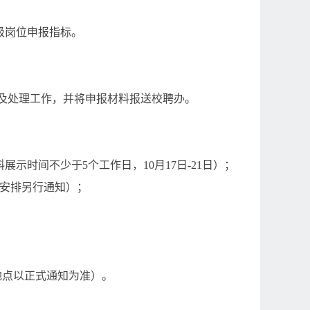
级岗位申报指标。
及处理工作，并将申报材料报送校聘办。
料展示时间不少于
5
个工作日，
10
月
17
日
-21
日）；
安排另行通知）；
地点以正式通知为准）。