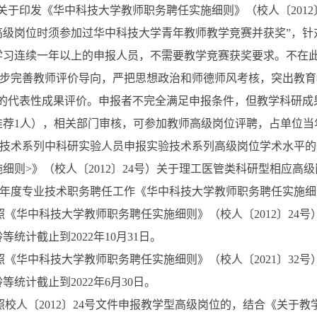
关于印发《华中科技大学教师职务聘任实施细则》（校人〔
2012
高级岗位时须参加过华中科技大学青年教师教学竞赛并获奖”，针
学习连续一年以上的申报人员，不需要教学竞赛获奖要求。不在
步完善教师评价导向，严把思想政治和师德师风考核，突出教育教
”的代表性成果评价。申报者不完全满足申报条件，但教学科研成
推荐
1
人），相关部门审核，可参加教师高级岗位评聘，占单位当
技术系列中科研实验人员申报实验技术系列高级岗位学术水平的
施细则
>
》（校人〔
2012
〕
24
号）关于理工医管类科研型相应高级
年度专业技术职务聘任工作《华中科技大学教师职务聘任实施细
照《华中科技大学教师职务聘任实施细则》（校人〔
2012
〕
24
号
龄等统计截止到
2022
年
10
月
31
日。
照《华中科技大学教师职务聘任实施细则》（校人〔
2021
〕
32
号
龄等统计截止到
2022
年
6
月
30
日。
照校人〔
2012
〕
24
号文件申报教学型高级岗位的，结合《关于教