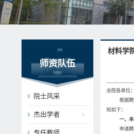
材料学
师资队伍
全院各单位
院士风采
根据聘
知如下：
杰出学者
一、本
申请聘
专任教师