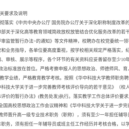
关要求及说明
彻落实《中共中央办公厅 国务院办公厅关于深化职称制度改革的意
障部关于深化高等教育领域简政放权放管结合优化服务改革的若干
评审监管暂行办法
>
的通知》等文件精神，校聘办在校党委统一领
管和业务指导，各单位要高度重视，按学校相关规定严格落实，
知、审核、展示等程序，各个环节的有关资料应妥善留存至少
10
政治标准放在首位。严格考察申报人的思想政治、师德师风、育
教学业绩，严格教育教学考核。按照《华中科技大学教师职务聘
中科技大学关于进一步完善教师考核评价导向的若干意见》（校
体评价的暂行办法》
(
教务处发
)
执行。落实教学工作总体评价要求
全国高校思想政治工作会议精神和《华中科技大学关于进一步完
年教师晋升高一级专业技术职务（职称），须有至少一年担任辅导
术职务，须有担任一年辅导员或班主任工作经历并考核合格，以