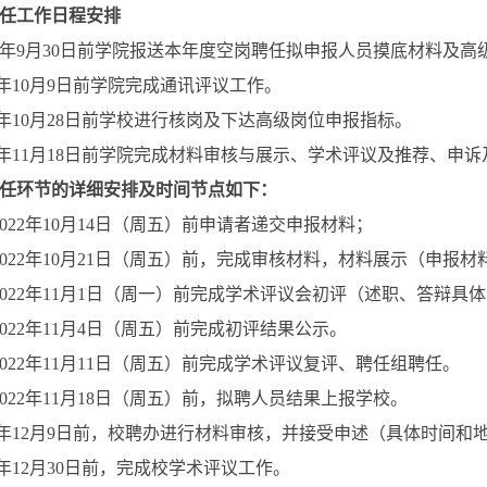
任工作日程安排
年
9
月
30
日前学院报送本年度空岗聘任拟申报人员摸底材料及高
年
10
月
9
日前学院完成通讯评议工作。
年
10
月
28
日前学校进行核岗及下达高级岗位申报指标。
年
11
月
18
日前学院完成材料审核与展示、学术评议及推荐、申诉
任环节的详细安排及时间节点如下：
022
年
10
月
14
日（周五）前申请者递交申报材料；
022
年
10
月
21
日（周五）前，完成审核材料，材料展示（申报材
022
年
11
月
1
日（周一）前完成学术评议会初评（述职、答辩具体
022
年
11
月
4
日（周五）前完成初评结果公示。
022
年
11
月
11
日（周五）前完成学术评议复评、聘任组聘任。
022
年
11
月
18
日（周五）前，拟聘人员结果上报学校。
年
12
月
9
日前，校聘办进行材料审核，并接受申述（具体时间和
年
12
月
30
日前，完成校学术评议工作。