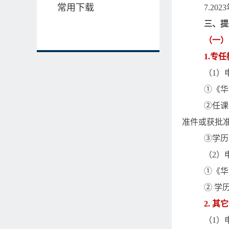
常用下载
7.2023
三、提
（一）
1.
专任
（
1
）
①《华
②任课
准件或获批
③学历
（
2
）
①《华
② 学
2.
其它
（
1
）