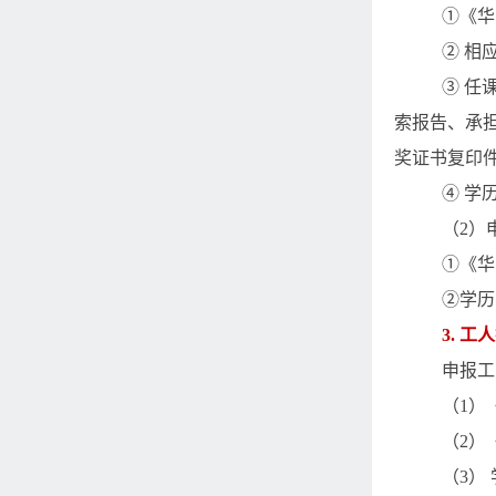
①《华
② 相
③ 任
索报告、承
奖证书复印
④ 学
（
2
）
①《华
②学历
3.
工人
申报工
（
1
）
（
2
）
（
3
）