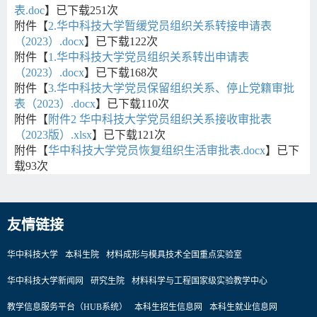
表.doc
】已下载
251
次
附件【
2.华中科技大学暂缓党员组织关系转接申请表
（2023）.docx
】已下载
122
次
附件【
1.华中科技大学党员组织关系转出申请表
（2023）.docx
】已下载
168
次
附件【
3.华中科技大学党员保留组织关系、停止党籍审批
表（2023）.docx
】已下载
110
次
附件【
附件2 华中科技大学党员组织关系接收审批表
（2023版）.xlsx
】已下载
121
次
附件【
华中科技大学党员恢复组织生活审批表.docx
】已下
载
93
次
友情链接
华中科技大学
本科生院
材料成形与模具技术全国重点实验室
华中科技大学新闻网
研究生院
材料科学与工程国家级实验教学中心
教学信息服务平台（HUB系统）
本科生招生信息网
本科生就业信息网