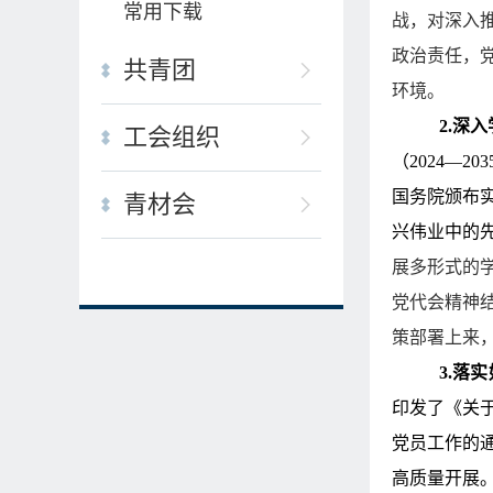
常用下载
战，对深入
政治责任，
共青团
环境。
2.深
工会组织
（
2024
—
203
国务院颁布
青材会
兴伟业中的
展多形式的
党代会精神结
策部署上来
3.落
印发了《关
党员工作的
高质量开展