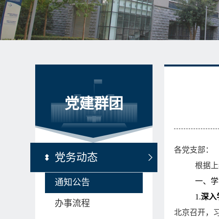
党建群团
各党支部：
党务动态
根据上
一、学
通知公告
1.
深入
办事流程
北京召开，