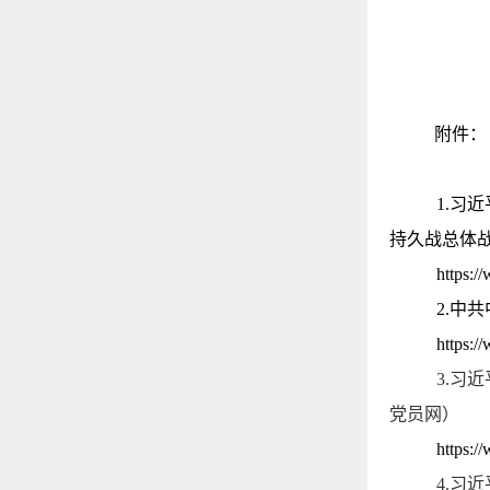
附件：
1.习
持久战总体
https:
2.中
https:
3.习
党员网）
https:
4.
习近