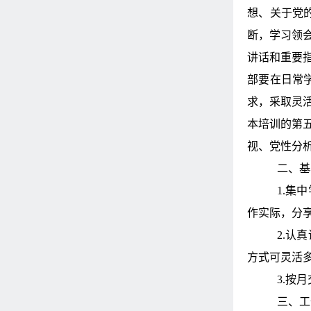
想、关于党
断，学习领
讲话和重要
部要在日常
求，采取灵
本培训的第五
视、党性分
二、基
1.
集中
作实际，分
2.
认真
方式可灵活
3.
按月
三、工