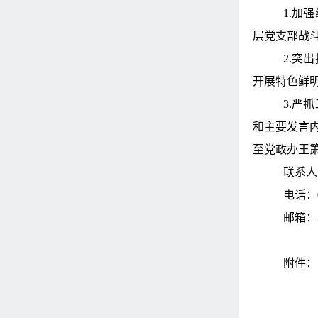
1.
加强
层党支部战
2.
突出
开展特色鲜
3.
严抓
和主要发言
至党政办王
联系人
电话：
邮箱：
附件：