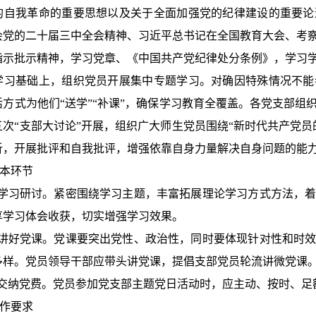
的自我革命的重要思想以及关于全面加强党的纪律建设的重要论
会党的二十届三中全会精神、习近平总书记在全国教育大会、考
指示批示精神，学习党章、《中国共产党纪律处分条例》，学习
学习基础上，组织党员开展集中专题学习。对确因特殊情况不能
活方式为他们“送学”“补课”，确保学习教育全覆盖。各党支部组
次“支部大讨论”开展，组织广大师生党员围绕“新时代共产党员
析，开展批评和自我批评
，增强依靠自身力量解决自身问题的能
本环节
学习研讨。
紧密围绕学习主题，丰富拓展理论学习方式方法，
享学习体会收获，切实增强学习效果。
讲好党课。
党课要突出党性、政治性，同时要体现针对性和时
多样。党员领导干部应带头讲党课，提倡支部党员轮流讲微党课
交纳党费。
党员参加党支部主题党日活动时，应主动、按时、足
作要求