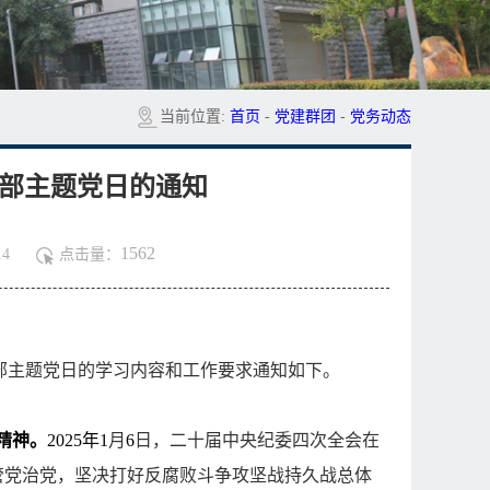
当前位置:
首页
-
党建群团
-
党务动态
支部主题党日的通知
1562
4
点击量：
部主题党日的学习内容和工作要求通知如下。
精神。
2025
年
1
月
6
日，二十届中央纪委四次全会在
管党治党，坚决打好反腐败斗争攻坚战持久战总体