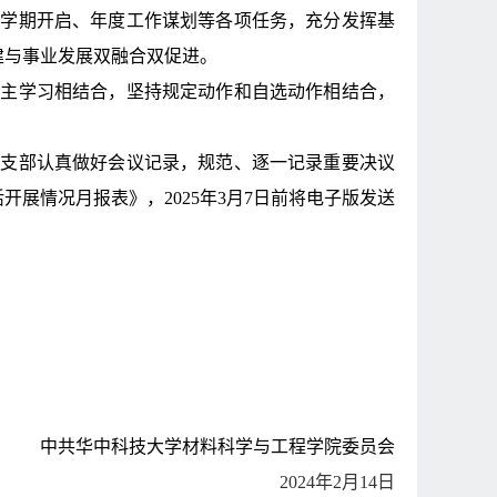
新学期开启、年度工作谋划等各项任务，充分发挥基
建与事业发展双融合双促进。
自主学习相结合，坚持规定动作和自选动作相结合，
党支部认真做好会议记录，规范、逐一记录重要决议
活开展情况月报表》，
2025
年
3
月
7
日前将电子版发送
中共华中科技大学材料科学与工程学院委员会
2024
年
2
月
14
日