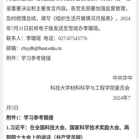
录重要决议和主要发言内容。各党支部要加强监督管理，
及时梳理总结，填写《组织生活开展情况月报表》，
2024
年
7
月
31
日前将电子版发送至党政办李璐瑶。
联系人：李璐瑶
电话：
027-87543776
邮箱：
clxydb@hust.edu.cn
附件：学习参考链接
中共华中
科技大学材料科学与工程学院委员会
2024
年
7
月
5
日
附件
1
：学习参考链接
1.
习近平：在全国科技大会、国家科学技术奖励大会、两
院院士大会上的讲话（共产党员网）