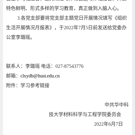
特色鲜明、形式多样的学习教育，真正做到入脑入心。
3.
各党支部要将党支部主题党日开展情况填写《组织
生活开展情况月报表》，于
2022
年
7
月
5
日前发送给党委办
公室李璐瑶。
联系人：李璐瑶
电话：
027-87543776
邮箱：
clxydb@hust.edu.cn
附件：学习参考链接
中共华中科
技大学材料科学与工程学院委员会
2022
年
6
月
7
日