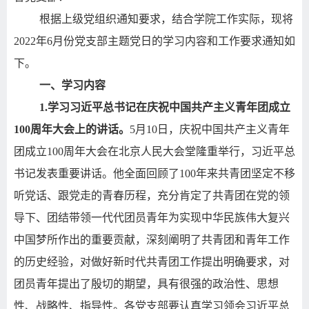
根据上级党组织通知要求，结合学院工作实际，现将
2022
年
6
月份党支部主题党日的学习内容和工作要求通知如
下。
一、学习内容
1.
学习习近平总书记在庆祝中国共产主义青年团成立
100
周年大会上的讲话。
5
月
10
日，庆祝中国共产主义青年
团成立
100
周年大会在北京人民大会堂隆重举行，习近平总
书记发表重要讲话。他全面回顾了
100
年来共青团坚定不移
听党话、跟党走的青春历程，充分肯定了共青团在党的领
导下、团结带领一代代团员青年为实现中华民族伟大复兴
中国梦所作出的重要贡献，深刻阐明了共青团和青年工作
的历史经验，对做好新时代共青团工作提出明确要求，对
团员青年提出了殷切的期望，具有很强的政治性、思想
性、战略性、指导性。各党支部要认真学习领会习近平总