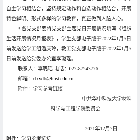
自主学习相结合，坚持规定动作和自选动作相结合，开展
特色鲜明、形式多样的学习教育，真正做到入脑入心。
3.
各党支部要将党支部主题党日开展情况填写《组织
生活开展情况月报表》，学生支部电子版于
2022
年
1
月
5
日
前发送给学工组潘庆玲，教工党支部电子版于
2022
年
1
月
5
日前发送给党委办公室李璐瑶。
联系人：李璐瑶
电话：
027-87543776
邮箱：
clxydb@hust.edu.cn
附件：学习参考链接
中共华中科技大学材料
科学与工程学院委员会
2021
年
12
月
7
日
附件：学习参考链接