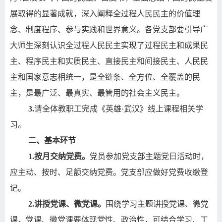
展取得的显著成就，深入阐释全过程人民民主的价值理
念、制度程序、参与实践和世界意义。
各党支部要引导广
大师生深刻认识全过程人民民主实现了过程民主和成果民
主、程序民主和实质民主、直接民主和间接民主、人民民
主和国家意志相统一，是全链条、全方位、全覆盖的民
主，是最广泛、最真实、最管用的社会主义民主。
3.
请全体教职工完成《英雄·武汉》线上课程相关学
习。
二、基本环节
1.
按月交纳党费。
党员参加党支部主题党日活动时，
应主动、按时、足额交纳党费。党支部应做好党费收缴登
记。
2.
讲授党课、微党课。
围绕学习主题讲授党课、微党
课，党课、微党课要体现党性、政治性，可结合学习、工