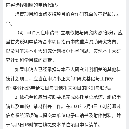
内容选择相应的申请代码。
培育项目和重点支持项目的合作研究单位不得超过
2
个。
（
4
）申请人在申请书
“
立项依据与研究内容
”
部分，应
当首先说明申请符合本项目指南中的重点资助研究方向，
以及对解决本重大研究计划核心科学问题、实现本重大研
究计划科学目标的贡献。
如果申请人已经承担与本重大研究计划相关的其他科
技计划项目，应当在申请书正文的
“
研究基础与工作条
件
”
部分论述申请项目与其他相关项目的区别与联系。
2.
依托单位应当按照要求完成依托单位承诺、组织申
请以及审核申请材料等工作。在
2021
年
3
月
4
日
16
时前通过
信息系统逐项确认提交本单位电子申请书及附件材料，并
于
3
月
5
日
16
时前在线提交本单位项目申请清单。