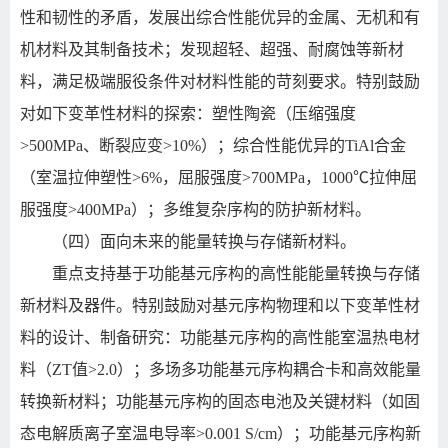
性和韧性的矛盾，发展出综合性能优异的金属、无机和有
机材料及其制备技术；发现超轻、超强、耐腐蚀等新材
料，满足极端服役条件对材料性能的苛刻要求。特别鼓励
对如下变革性材料的探索：塑性陶瓷（压缩强度
>500MPa
、断裂应变
>10%
）；综合性能优异的
TiAl
合金
（室温拉伸塑性
>6%
，屈服强度
>700MPa
，
1000
℃拉伸屈
服强度
>400MPa
）；多维复杂序构的防护新材料。
（四）面向未来的能量转换与存储新材料。
重点支持基于功能基元序构的高性能能量转换与存储
新材料及器件。特别鼓励对基元序构物理和以下变革性材
料的设计、制备研究：功能基元序构的高性能室温热电材
料（
ZT
值
>2.0
）；多场多功能基元序构耦合卡和高效能量
转换新材料；功能基元序构的固态电池及关键材料（如固
态电解质离子室温电导率
>0.001 S/cm
）；功能基元序构新