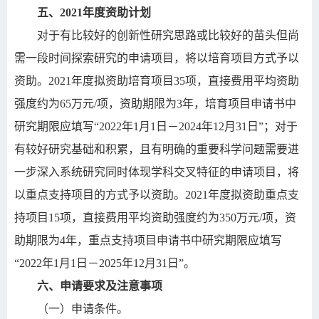
五、
2021
年度资助计划
对于有比较好的创新性研究思路或比较好的苗头但尚
需一段时间探索研究的申请项目，将以培育项目方式予以
资助。
2021
年度拟资助培育项目
35
项，直接费用平均资助
强度约为
65
万元
/
项，资助期限为
3
年，培育项目申请书中
研究期限应填写
“2022
年
1
月
1
日－
2024
年
12
月
31
日
”
；对于
有较好研究基础和积累，且有明确的重要科学问题需要进
一步深入系统研究同时体现学科交叉特征的申请项目，将
以重点支持项目的方式予以资助。
2021
年度拟资助重点支
持项目
15
项，直接费用平均资助强度约为
350
万元
/
项，资
助期限为
4
年，重点支持项目申请书中研究期限应填写
“2022
年
1
月
1
日－
2025
年
12
月
31
日
”
。
六、申请要求及注意事项
（一）申请条件。