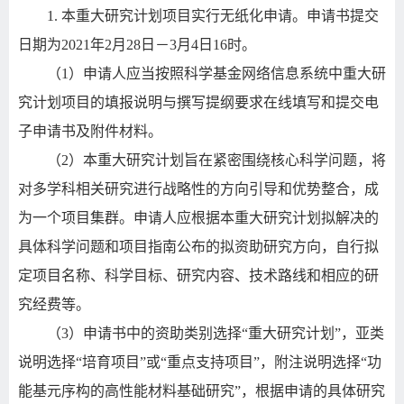
1.
本重大研究计划项目实行无纸化申请。申请书提交
日期为
2021
年
2
月
28
日－
3
月
4
日
16
时。
（
1
）申请人应当按照科学基金网络信息系统中重大研
究计划项目的填报说明与撰写提纲要求在线填写和提交电
子申请书及附件材料。
（
2
）本重大研究计划旨在紧密围绕核心科学问题，将
对多学科相关研究进行战略性的方向引导和优势整合，成
为一个项目集群。申请人应根据本重大研究计划拟解决的
具体科学问题和项目指南公布的拟资助研究方向，自行拟
定项目名称、科学目标、研究内容、技术路线和相应的研
究经费等。
（
3
）申请书中的资助类别选择
“
重大研究计划
”
，亚类
说明选择
“
培育项目
”
或
“
重点支持项目
”
，附注说明选择
“
功
能基元序构的高性能材料基础研究
”
，根据申请的具体研究