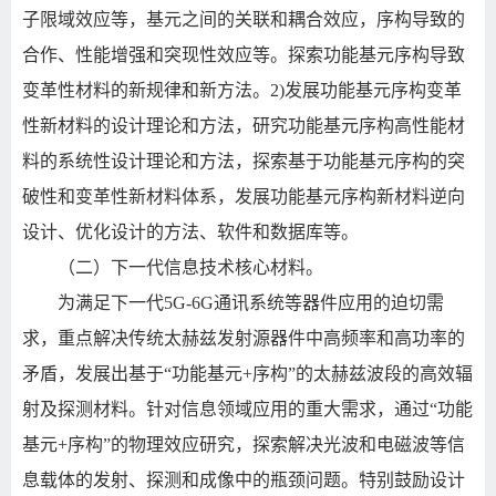
子限域效应等，基元之间的关联和耦合效应，序构导致的
合作、性能增强和突现性效应等。探索功能基元序构导致
变革性材料的新规律和新方法。
2)
发展功能基元序构变革
性新材料的设计理论和方法，研究功能基元序构高性能材
料的系统性设计理论和方法，探索基于功能基元序构的突
破性和变革性新材料体系，发展功能基元序构新材料逆向
设计、优化设计的方法、软件和数据库等。
（二）下一代信息技术核心材料。
为满足下一代
5G-6G
通讯系统等器件应用的迫切需
求，重点解决传统太赫兹发射源器件中高频率和高功率的
矛盾，发展出基于
“
功能基元
+
序构
”
的太赫兹波段的高效辐
射及探测材料。针对信息领域应用的重大需求，通过
“
功能
基元
+
序构
”
的物理效应研究，探索解决光波和电磁波等信
息载体的发射、探测和成像中的瓶颈问题。特别鼓励设计