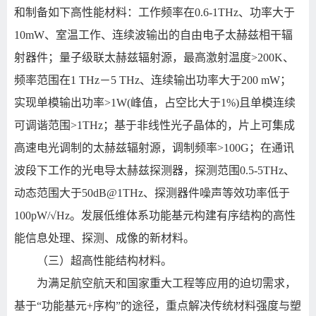
和制备如下高性能材料：工作频率在
0.6-1THz
、功率大于
10mW
、室温工作、连续波输出的自由电子太赫兹相干辐
射器件；量子级联太赫兹辐射源，最高激射温度
>200K
、
频率范围在
1 THz
－
5 THz
、连续输出功率大于
200 mW
；
实现单模输出功率
>1W(
峰值，占空比大于
1%)
且单模连续
可调谐范围
>1THz
；基于非线性光子晶体的，片上可集成
高速电光调制的太赫兹辐射源，调制频率
>100G
；在通讯
波段下工作的光电导太赫兹探测器，探测范围
0.5-5THz
、
动态范围大于
50dB@1THz
、探测器件噪声等效功率低于
100pW/√Hz
。发展低维体系功能基元构建有序结构的高性
能信息处理、探测、成像的新材料。
（三）超高性能结构材料。
为满足航空航天和国家重大工程等应用的迫切需求，
基于
“
功能基元
+
序构
”
的途径，重点解决传统材料强度与塑