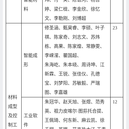
料
婷、梁仁栊、李金欣、徐忆
文、李勒刚、刘博超
修圣涵、甄昊睿、李硕、叶子
23
祺、陈家奇、刘志文、苏炜
栋、高果、陈家煌、常静雯、
智能成
李嵘湦、瞿国超、
形
朱海屹、朱本峣、周诗坤、江
新霖、王锐、张佳仪、孔德
宝、刘梦阳、苏敏毅、严瑞
图、李嘉雄
材料
朱冠华、赵天旭、张煜、范秀
12
成型
英、祖力皮喀尔·图荪托合提、
及控
工业软
王佩琦、何东新、麻云凯、徐
制工
件