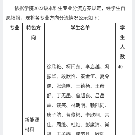
依据学院
2022
级本科生专业分流方案规定，经学生自
愿填报，现将各专业方向分流情况公示如下：
专业
特色方
学生名单
学
向
生
人
数
徐欣艳、柯闫东、李启越、冯
40
振华、段欣怡、秦金笛、夏令
儒、张逸晗、王德杨、王彦
舒、丁无墨、曾超良、吕岳
霖、谈笑、林朝明、赖陆同、
唐子航、曹俊彬、李欣桐、余
新能源
佳、周维、杜灿、彭廉清、肖
材料
祺、王子睿、储节凡、欧阳