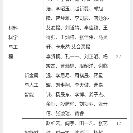
浩、李昭玉、赵新磊、郭旭
隆、智琴雅、李司辰、喀迪尔·
艾麦提、刘道靖、李佳臻、王
材料
得强、王灿榕、张佳伟、马昊
科学
轩、卡米然·艾合买提
与工
程
李贺桐、孔一一、刘正滔、杨
22
竣杰、曹瀚忠、周韶洋、谢临
新金属
远、李居易、周祺晟、蒋星
与人工
耀、刘琳翔、李天傲、曹嘉
智能
诚、杨晟东、李博、龚子杰、
余恒、殷聘晔、刘项羽、张晋
僖、张凌瑄、黄睿
赵纤云、阎宇、田一凡、张艺
12
智能材
玮、付一笑、陈语河、杨哲