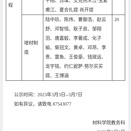
千翔、苏璨、艾克热木江·玉素
程
甫江、夏合扎提·肖开提
陆中玖、陈炜、曹御浩、赵云
20
舒、邓智恒、耿子良、邹翔
羽、唐嘉毅、李著成、化子
增材制
瑜、柴冠文、黄卓、邓昂、李
造
贵、雷鱼、王俊豪、钱宬运、
龙宇铭、约仁妮萨·努尔买买
提、王博涵
公示时间：
2023
年
3
月
3
日
--3
月
7
日
如有异议，请致电
87543077
材料学院教务科