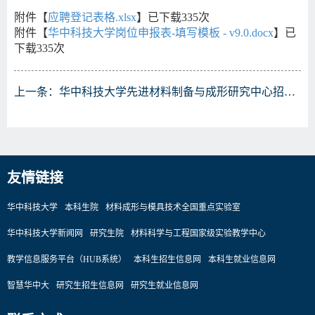
附件【
应聘登记表格.xlsx
】已下载
335
次
附件【
华中科技大学岗位申报表-填写模板 - v9.0.docx
】已
下载
335
次
上一条：
华中科技大学先进材料制备与成形研究中心招聘博士后
友情链接
华中科技大学
本科生院
材料成形与模具技术全国重点实验室
华中科技大学新闻网
研究生院
材料科学与工程国家级实验教学中心
教学信息服务平台（HUB系统）
本科生招生信息网
本科生就业信息网
智慧华中大
研究生招生信息网
研究生就业信息网