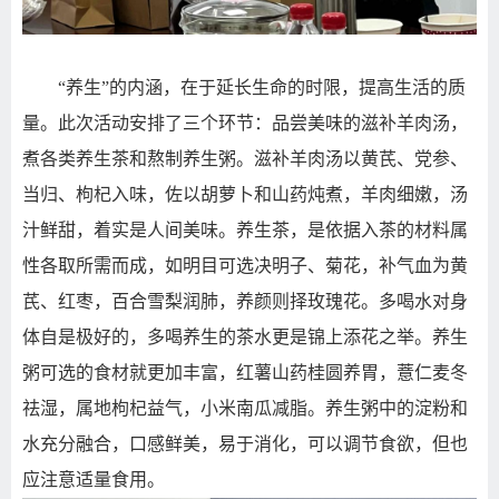
“养生”的内涵，在于延长生命的时限，提高生活的质
量。此次活动安排了三个环节：品尝美味的滋补羊肉汤，
煮各类养生茶和熬制养生粥。
滋补羊肉汤以黄芪、党参、
当归、枸杞入味，佐以胡萝卜和山药炖煮，羊肉细嫩，汤
汁鲜甜，着实是人间美味。养生茶，是依据入茶的材料属
性各取所需而成，如明目可选决明子、菊花，补气血为黄
芪、红枣，百合雪梨润肺，养颜则择玫瑰花。多喝水对身
体自是极好的，多喝养生的茶水更是锦上添花之举。养生
粥可选的食材就更加丰富，红薯山药桂圆养胃，薏仁麦冬
祛湿，属地枸杞益气，小米南瓜减脂。养生粥中的淀粉和
水充分融合，口感鲜美，易于消化，可以调节食欲，但也
应注意适量食用。