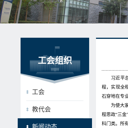
工会组织
习近平
程，实现全
工会
石穿地在专
为使大
教代会
程思政“三
科门类。所
新闻动态