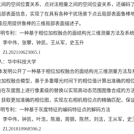
之间的空间位置关系、点对法相量之间的空间位姿关系，还编码
局部表面信息，实现了在具有各种干扰场景下点云局部表面鲁棒
准等应用提供鲁棒的三维局部表面描述子。
发明专利：一种基于相位加权融合的面结构光三维测量方法及系
：李中伟，张攀，钟凯，王从军，史玉升
L202110623065.1
人：华中科技大学
本发明公开了一种基于相位加权融合的面结构光三维测量方法及
位加权融合模型，基于多重曝光时间下的相位值计算出准确的相
的在灰度图上进行像素级的替换以实现高动态范围图像合成的方
，获取更加准确的相位图，实现左右相机相位点的精确匹配，保
发明专利：一种基于灰度特征的编码特征点的解码方法
：李中伟，钟凯，叶浩，陈瀚，周钢，陈然，刘洁，王从军，史
L201810968596.2