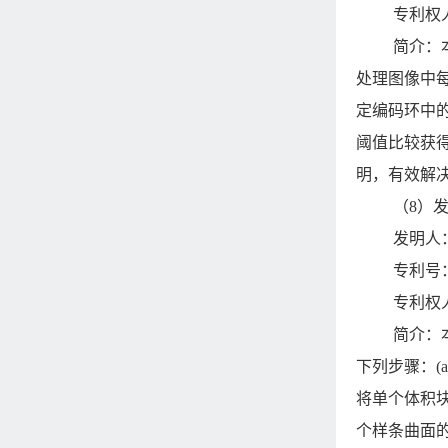
专利权
简介：
处理图像中
定编码环中
阈值比较获
明，有效解
（8）
发明人
专利号：Z
专利权
简介：
下列步骤：(
将单个体积
个样条曲面