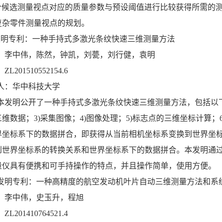
将每个候选测量视点对应的质量参数与预设阈值进行比较获得所需
复杂零件测量视点的规划。
发明专利：一种手持式多激光条纹快速三维测量方法
：李中伟，陈然，钟凯，刘甍，刘行健，袁明
L201510552154.6
人：华中科技大学
本发明公开了一种手持式多激光条纹快速三维测量方法，包括以下
维数据；3)采集图像；4)图像处理；5)标志点的三维坐标计算；
界坐标系下的数据拼合，即获得从当前相机坐标系变换到世界坐
到世界坐标系的转换关系和世界坐标系下的数据拼合。本发明通
量仪具有便携和可手持操作的特点，并且操作简单，使用方便。
）发明专利：一种高精度的航空发动机叶片自动三维测量方法和系
：李中伟，史玉升，程旭
L201410764521.4