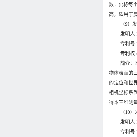
数；(f)
高，适用于
（9）
发明人
专利号：Z
专利权
简介：
物体表面的三
的定位和世
相机坐标系
得本三维测
（10
发明人
专利号：Z