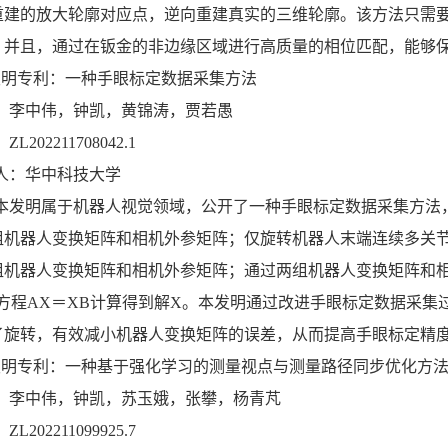
重建的放大轮廓对应点，逆向重建真实的三维轮廓。该方法只需
。并且，通过在钣金的非边缘区域进行高质量的相位匹配，能够
发明专利：一种手眼标定数据采集方法
：李中伟，钟凯，黄锦涛，贾若愚
L202211708042.1
人：华中科技大学
本发明属于机器人视觉领域，公开了一种手眼标定数据采集方法
组机器人变换矩阵和相机外参矩阵；仅旋转机器人末端连续多关节
组机器人变换矩阵和相机外参矩阵；通过两组机器人变换矩阵和相
建方程AX＝XB计算得到解X。本发明通过改进手眼标定数据采
了旋转，有效减小机器人变换矩阵的误差，从而提高手眼标定精
发明专利：一种基于强化学习的测量视点与测量路径同步优化方
：李中伟，钟凯，苏玉娥，张攀，杨青芃
L202211099925.7