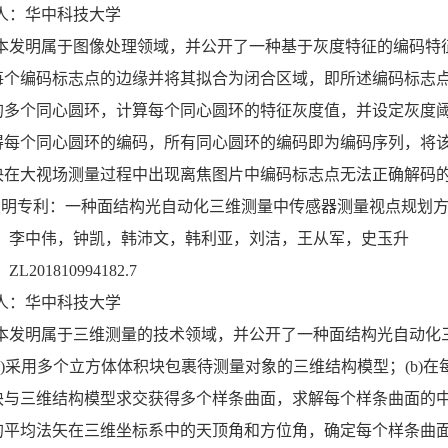
人：华中科技大学
本发明属于图像处理领域，并公开了一种基于灰度特征的编码特征
每个编码标志点的边缘并将其拟合为闭合区域，即所述编码标志点
的多个同心圆环，计算每个同心圆环的特征灰度值，并设定灰度阈
得每个同心圆环的编码，所有同心圆环的编码即为编码序列，将
决在大视场测量过程中出现离焦图片中编码标志点无法正确解码
发明专利：一种面结构光自动化三维测量中传感器测量视点规划
：李中伟，钟凯，韩沛文，韩利亚，刘洁，王从军，史玉升
L201810994182.7
人：华中科技大学
本发明属于三维测量的技术领域，并公开了一种面结构光自动化
a)采用多个立方体体积块包裹待测量对象的三维结构模型；(b)在
块与三维结构模型求交获得多个样条曲面，求解每个样条曲面的中
的平均法矢在三维坐标系中的天顶角和方位角，确定每个样条曲面