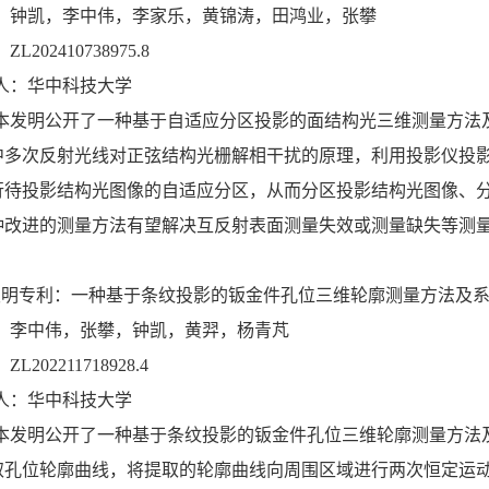
：钟凯，李中伟，李家乐，黄锦涛，田鸿业，张攀
L202410738975.8
人：华中科技大学
本发明公开了一种基于自适应分区投影的面结构光三维测量方法
中多次反射光线对正弦结构光栅解相干扰的原理，利用投影仪投
行待投影结构光图像的自适应分区，从而分区投影结构光图像、
种改进的测量方法有望解决互反射表面测量失效或测量缺失等测
发明专利：一种基于条纹投影的钣金件孔位三维轮廓测量方法及
：李中伟，张攀，钟凯，黄羿，杨青芃
L202211718928.4
人：华中科技大学
本发明公开了一种基于条纹投影的钣金件孔位三维轮廓测量方法
取孔位轮廓曲线，将提取的轮廓曲线向周围区域进行两次恒定运