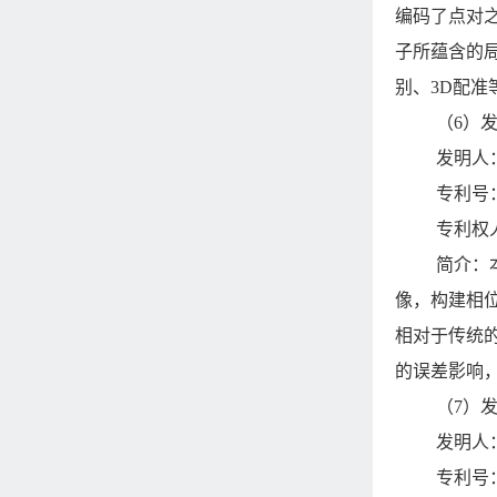
编码了点对
子所蕴含的
别、3D配
（6）
发明人
专利号：Z
专利权
简介：
像，构建相
相对于传统
的误差影响
（7）
发明人
专利号：Z