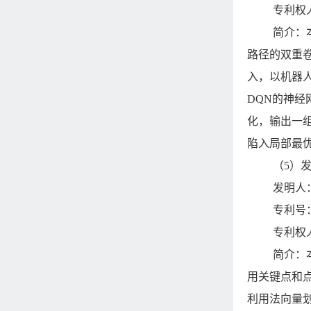
专利权
简介：
路径的双重
入，以机器
DQN的神
化，输出一
陷入局部最
（5）
发明人
专利号：Z
专利权
简介：
用关键点和
利用法向量