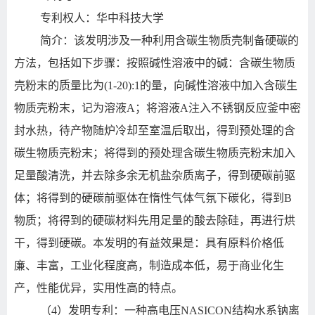
专利权人：华中科技大学
简介：该发明涉及一种利用含碳生物质壳制备硬碳的
方法，包括如下步骤：按照碱性溶液中的碱：含碳生物质
壳粉末的质量比为(1-20):1的量，向碱性溶液中加入含碳生
物质壳粉末，记为溶液A；将溶液A注入不锈钢反应釜中密
封水热，待产物随炉冷却至室温后取出，得到预处理的含
碳生物质壳粉末；将得到的预处理含碳生物质壳粉末加入
足量酸清洗，并去除多余无机盐杂质离子，得到硬碳前驱
体；将得到的硬碳前驱体在惰性气体气氛下碳化，得到B
物质；将得到的硬碳材料先用足量的酸去除硅，再进行烘
干，得到硬碳。本发明的有益效果是：具有原料价格低
廉、丰富，工业化程度高，制造成本低，易于商业化生
产，性能优异，实用性高的特点。
（4）发明专利：一种高电压NASICON结构水系钠离