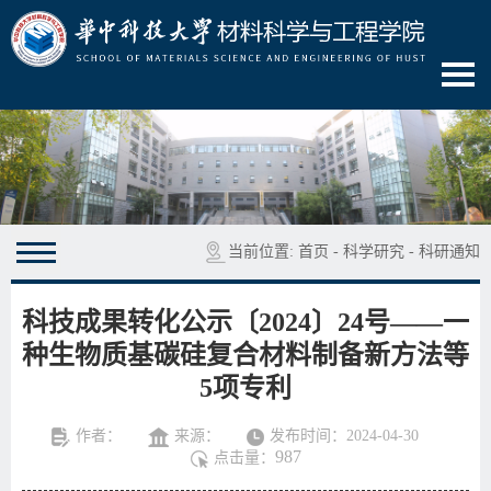
当前位置:
首页
-
科学研究
-
科研通知
科技成果转化公示〔2024〕24号——一
种生物质基碳硅复合材料制备新方法等
5项专利
作者：
来源：
发布时间：2024-04-30
987
点击量：