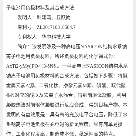
子电池用负极材料及其合成方法
发明人：韩建涛、丘跃岗
专利号：ZL201710818584.7
专利权人：华中科技大学
简介：该发明涉及一种高电压NASICON结构水系钠
离子电池用负极材料，所述负极材料的化学通式为：
AxTi2-yMy( PO4 )3-δNδ 。一种高电压NASICON结构水系
钠离子电池用负极材料的合成方法，包括如下步骤：将碱
金属元素A源、二氧化钛、掺杂元素M源、磷酸、取代酸
根N对应的酸以及去离子水混合，得到前驱体凝胶；利用
凝胶热法对前驱体凝胶进行反应合成，得到目标产物。本
发明的有益效果是：具有高的充放电平台电压，降低了水
系钠离子电池负极在充电时的析氢程度；具有简单易操
作，工业化程度高，制造成本低，稳定性高的特点。