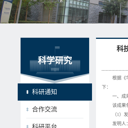
科
科学研究
根据《
下：
科研通知
一、成
该成果
合作交流
（
1）
发明人
科研平台