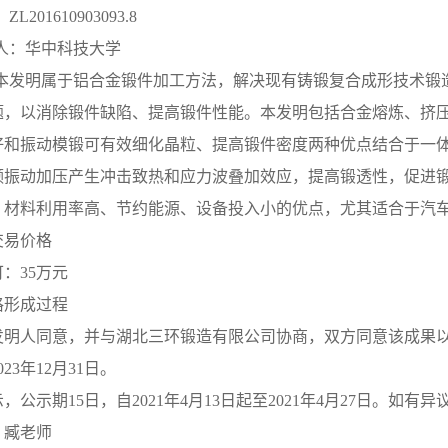
：
ZL201610903093.8
人：华中科技大学
本发明属于铝合金锻件加工方法，解决现有铸锻复合成形技术锻
题，以消除锻件缺陷、提高锻件性能。本发明包括合金熔炼、挤
好和振动模锻可有效细化晶粒、提高锻件密度两种优点结合于一
频振动加压产生冲击致热和应力波叠加效应，提高锻透性，促进
、材料利用率高、节约能源、设备投入小的优点，尤其适合于汽
交易价格
可：
35万元
格形成过程
发明人同意，并与湖北三环锻造有限公司协商，双方同意该成果
23年12月31日。
示，公示期
15日，自2021年4月13日起至2021年4月27日。
：臧老师