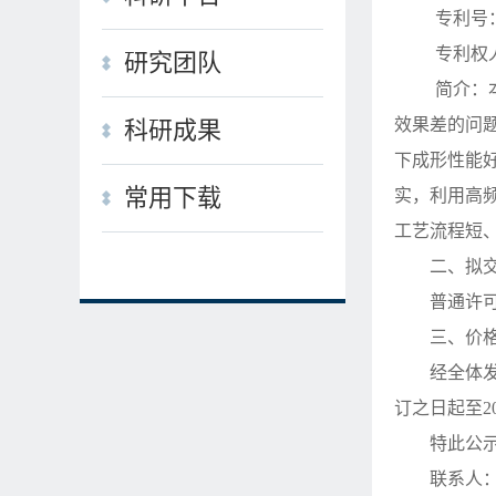
专利号
专利权
研究团队
简介：
效果差的问
科研成果
下成形性能
常用下载
实，利用高
工艺流程短
二、拟
普通许
三、价
经全体
订之日起至20
特此公
联系人