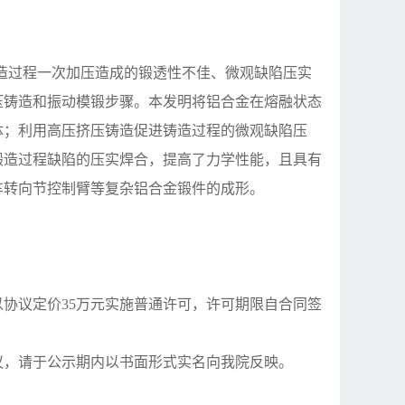
造过程一次加压造成的锻透性不佳、微观缺陷压实
压铸造和振动模锻步骤。本发明将铝合金在熔融状态
体；利用高压挤压铸造促进铸造过程的微观缺陷压
锻造过程缺陷的压实焊合，提高了力学性能，且具有
车转向节控制臂等复杂铝合金锻件的成形。
以协议定价
35万元实施普通许可，许可期限自合同签
如有异议，请于公示期内以书面形式实名向我院反映。