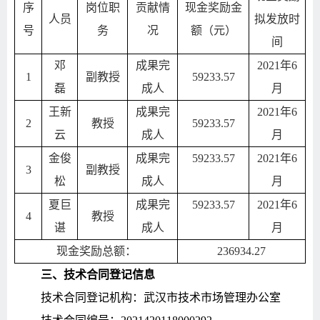
序
岗位职
贡献情
现金奖励金
人员
拟发放时
号
务
况
额（元）
间
邓
成果完
2021
年
6
1
副教授
59233.57
磊
成人
月
王新
成果完
2021
年
6
2
教授
59233.57
云
成人
月
金俊
成果完
59233.57
2021
年
6
3
副教授
松
成人
月
夏巨
成果完
59233.57
2021
年
6
4
教授
谌
成人
月
现金奖励总额：
236934.27
三、技术合同登记信息
技术合同登记机构：武汉市技术市场管理办公室