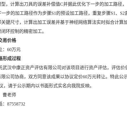
模型，计算出刀具的误差补偿值C并据此优化下一步的加工路径，
下一步的加工路径作为步骤S1的预设加工路径，重复步骤S1、S
部关键尺寸，计算出加工误差并基于神经网络算法实时拟合计算
时闭环控制的精密加工。
交易价格
让：60万元
格形成过程
托武汉中康正资产评估有限公司对该项目进行资产评估，评估价值为
限公司协商，双方同意该成果以协议定价60万元转让。特此公示，公示期
异议，请于公示期内以书面形式实名向我院反映。
：曹老师
：87558732