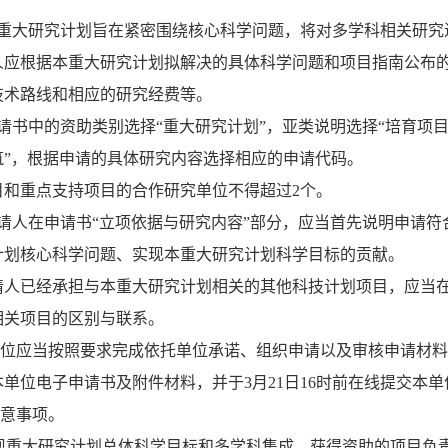
重大研究计划旨在紧密围绕核心科学问题，将对多学科相关研究
人应根据本重大研究计划拟解决的具体科学问题和项目指南公布
技术路线和相应的研究经费等。
请书中的资助类别选择
“
重大研究计划
”
，亚类说明选择
“
培育项
筑
”
，根据申请的具体研究内容选择相应的申请代码。
目和重点支持项目的合作研究单位不得超过
2
个。
请人在申请书
“
立项依据与研究内容
”
部分，应当首先说明申请符
计划核心科学问题、实现本重大研究计划科学目标的贡献。
请人已经承担与本重大研究计划相关的其他科技计划项目，应当
相关项目的区别与联系。
位应当按照要求完成依托单位承诺、组织申请以及审核申请材料
本单位电子申请书及附件材料，并于
3
月
21
日
16
时前在线提交本单
意事项。
现重大研究计划总体科学目标和多学科集成，获得资助的项目负