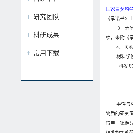
国家自然科
研究团队
《承诺书》
3
．请
科研成果
续，未附《
4
．联系
常用下载
材料学
科发院
手性与
物质的研究
得单一镜像
精准构筑的