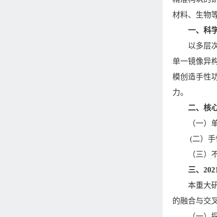
材料、生物
一、科
以多层
单一镜像异
模创造手性
力。
二、核
（一）
(二）
（三）
三、
202
本重大
的融合与交
（一）