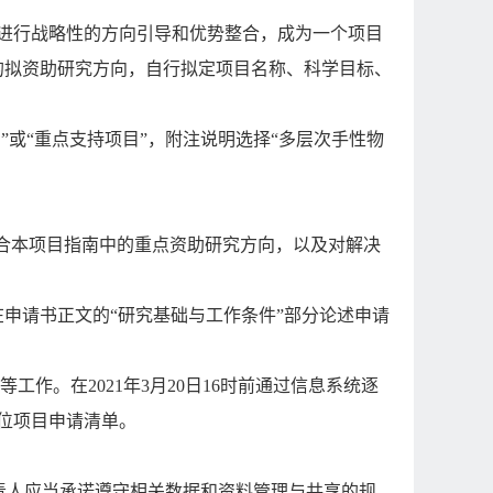
进行战略性的方向引导和优势整合，成为一个项目
的拟资助研究方向，自行拟定项目名称、科学目标、
目
”
或
“
重点支持项目
”
，附注说明选择
“
多层次手性物
合本项目指南中的重点资助研究方向，以及对解决
在申请书正文的
“
研究基础与工作条件
”
部分论述申请
等工作。在
2021
年
3
月
20
日
16
时前通过信息系统逐
位项目申请清单。
责人应当承诺遵守相关数据和资料管理与共享的规