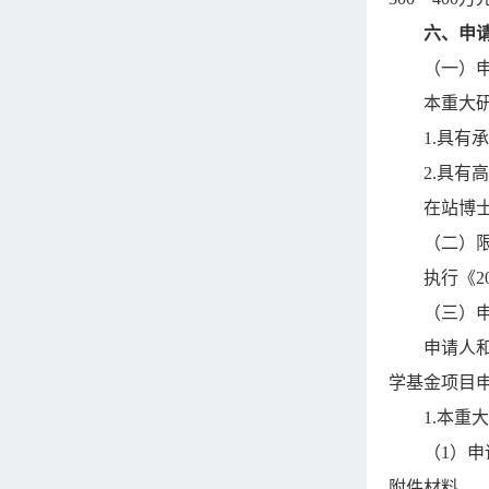
六、申
（一）
本重大
1.
具有承
2.
具有高
在站博
（二）
执行《
2
（三）
申请人
学基金项目
1.
本重大
（
1
）申
附件材料。