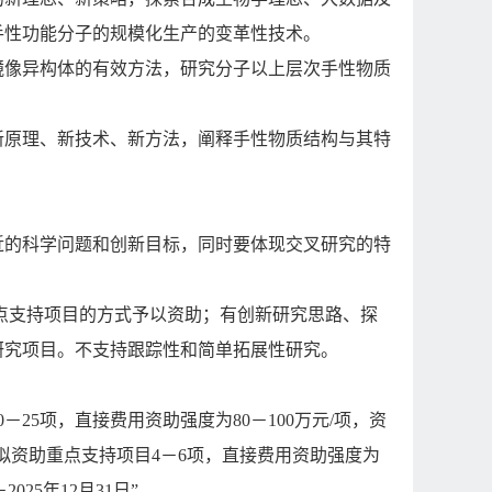
手性功能分子的规模化生产的变革性技术。
镜像异构体的有效方法，研究分子以上层次手性物质
新原理、新技术、新方法，阐释手性物质结构与其特
近的科学问题和创新目标，同时要体现交叉研究的特
点支持项目的方式予以资助；有创新研究思路、探
研究项目。不支持跟踪性和简单拓展性研究。
0
－
25
项，直接费用资助强度为
80
－
100
万元
/
项，资
拟资助重点支持项目
4
－
6
项，直接费用资助强度为
－
2025
年
12
月
31
日
”
。