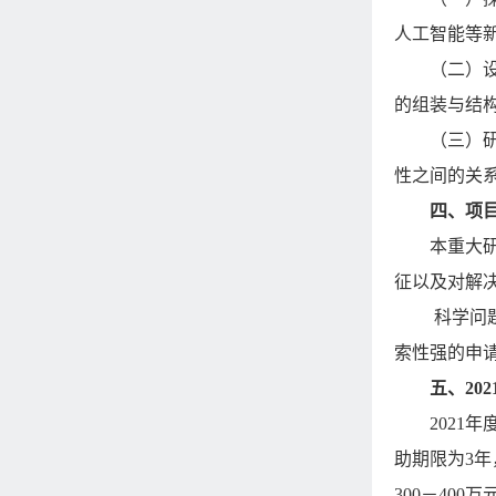
人工智能等
（二）
的组装与结
（三）
性之间的关
四、项
本重大
征以及对解
科学问
索性强的申
五、
202
2021
年
助期限为
3
年
300
－
400
万