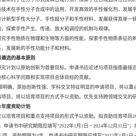
新技术在手性分子合成中的运用，开发高效的手性催化剂，发展
设计新型手性大分子、手性超分子和手性材料，发展获得其单一
构，探索手性产生、传递、放大和调控的机制与规律。
研究手性物质在物理和生物等方面的性能，探索手性物质表征的
系，发展新的手性功能分子和材料。
目遴选的基本原则
研究计划以原始创新为首要目标。申请书应论述与项目指南最接
决核心科学问题和实现项目总体目标的贡献。
题明确、原始创新性强、学科交叉特征明显的申请项目，将以重
请项目，将以培育项目的方式予以资助。优先支持跨领域交叉的
1
年度资助计划
度以培育项目和重点支持项目的形式予以资助。拟资助培育项目
2
，申请书中研究期限应填写
“2022
年
1
月
1
日－
2024
年
12
月
31
日
”
；
元
/
项，资助期限为
4
年，申请书中研究期限应填写
“2022
年
1
月
1
日