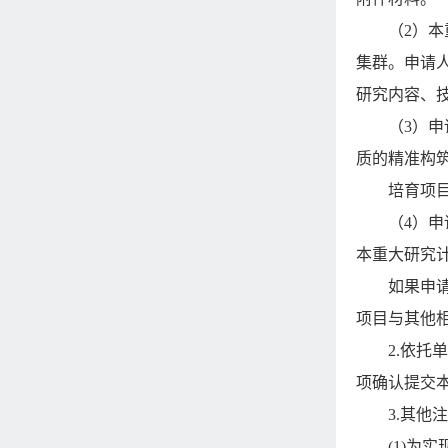
（
2
）本
集群。申请
研究内容、
（
3
）申
质的精准构
培育项
（
4
）申
本重大研究
如果申
项目与其他
2.
依托单
项确认提交
3.
其他注
(1)
为实