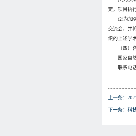
定，项目执
(2)
为加
交流会，并
织的上述学
（四）
国家自
联系电
上一条：
2
下一条：
科