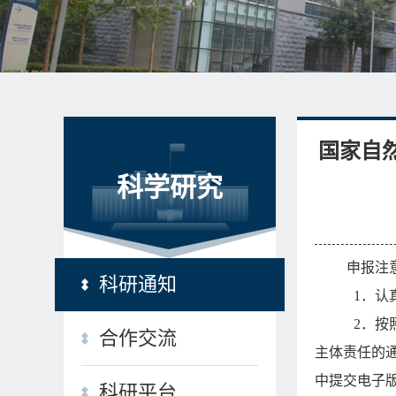
国家自
科学研究
申报注
科研通知
1
．认
2
．按
合作交流
主体责任的
中提交电子
科研平台