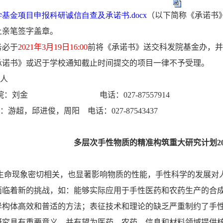
学基金项目申报科研诚信自查及承诺书
.docx
（以下简称《承诺书
上亲笔签字盖章。
务必于
2021
年
3
月
19
日
16:00
前将《承诺书》送交科发院基金办，并
承诺书》或迟于学校通知截止时间提交的项目一律不予受理。
人
院：刘金
电话：
027-87557914
：游超，邱进俊，周阳
电话：
027-87543437
多层次手性物质的精准构筑重大研究计划20
生命现象密切相关，也显著影响物质的性能，手性科学的发展对
面临着新的挑战，如：能够实际应用于手性医药和农药生产的合
异构体高效和普适的方法；表征技术和理论的缺乏严重制约了手
研究具有重要意义，并有望为医药、农药、信息和材料领域提供