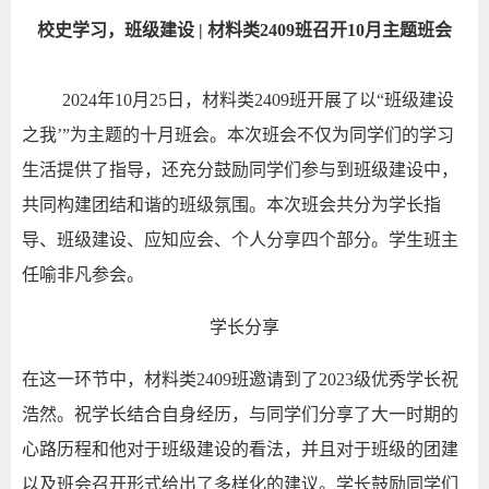
校史学习，班级建设
|
材料类
2409
班召开
10
月主题班会
2024
年
10
月
25
日，材料类
2409
班开展了以
“
班级建设
之我
’”
为主题的十月班会。本次班会不仅为同学们的学习
生活提供了指导，还充分鼓励同学们参与到班级建设中，
共同构建团结和谐的班级氛围。本次班会共分为学长指
导、班级建设、应知应会、个人分享四个部分。学生班主
任喻非凡参会。
学长分享
在这一环节中，材料类2409班邀请到了
20
23
级优秀学长祝
浩然。祝学长结合自身经历，与同学们分享了大一时期的
心路历程和他对于班级建设的看法，并且对于班级的团建
以及班会召开形式给出了多样化的建议。学长鼓励同学们