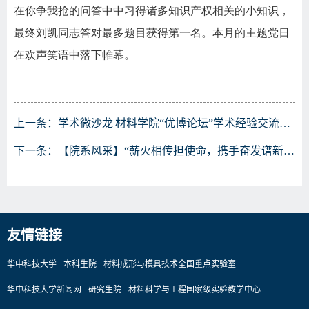
在你争我抢的问答中中习得诸多知识产权相关的小知识，
最终刘凯同志答对最多题目获得第一名。本月的主题党日
在欢声笑语中落下帷幕。
上一条：
学术微沙龙|材料学院“优博论坛”学术经验交流分享会顺利开展
下一条：
【院系风采】“薪火相传担使命，携手奋发谱新篇”能源、材料、外国语学院研究生党支部联合开展4月主题党日
友情链接
华中科技大学
本科生院
材料成形与模具技术全国重点实验室
华中科技大学新闻网
研究生院
材料科学与工程国家级实验教学中心