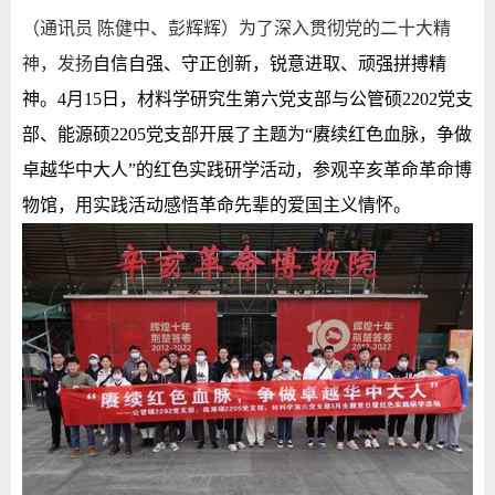
（通讯员
陈健中、彭辉辉）为了深入贯彻党的二十大精
神，发扬
自信自强、守正创新，锐意进取、顽强拼搏精
神。
4
月
15
日，材料学研究生第六党支部与公管硕
2202
党支
部、能源硕
2205
党支部开展了主题为“赓续红色血脉，争做
卓越华中大人”的红色实践研学活动，参观辛亥革命革命博
物馆，用实践活动感悟革命先辈的爱国主义情怀。