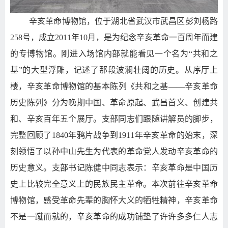
辛亥革命博物馆，位于湖北省武汉市武昌区彭刘杨路
258
号，成立
2011
年
10
月，是为纪念辛亥革命一百周年而建
的专博物馆。刚进入场馆内部就能看见一个名为“共和之
基”的大型浮雕，记述了那段波澜壮阔的历史。从序厅上
楼，辛亥革命博物馆的基本陈列《共和之基——辛亥革命
历史陈列》分为晚期中国、革命原起、武昌首义、创建共
和、辛亥百年五个展厅。支部同志们跟随讲解员的脚步，
完整回顾了
1840
年鸦片战争到
1911
年辛亥革命的始末，深
刻领悟了以孙中山先生为代表的革命党人发动辛亥革命的
历史意义。支部书记
陈健中
同志表示：
辛亥革命是中国历
史上比较完全意义上的民族民主革命。本次前往辛亥革命
博物馆，感受革命先辈的胸怀大义的牺牲精神，辛亥革命
不是一蹴而就的，辛亥革命的成功铺垫了许许多多仁人志