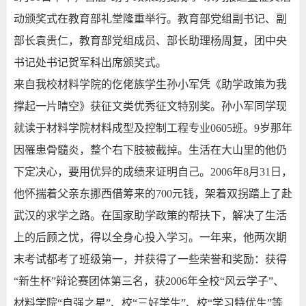
动颁奖式在教育部礼堂隆重举行。教育部党组副书记、副
部长袁贵仁，教育部党组成员、部长助理杨周复，团中央
书记处书记贺军科出席颁奖式。
来自我校材料学院的仡佬族学生孙小军凭《助学政策为我
撑起一片晴空》获征文类优秀征文特别奖。孙小军同学现
就读于材料学院材料成型及控制工程专业0605班。9岁那年
因罹患骨髓炎，整个右下肢被截掉。生活在大山里的他仍
下定决心，要用优异的成绩来证明自己。2006年8月31日，
他怀揣着父亲东挪西借筹来的700元钱，架着双拐踏上了赴
武汉的求学之路。在国家助学政策的帮扶下，解决了生活
上的后顾之忧，得以全身心投入学习。一年来，他两次期
末考试都考了班级第一，并获得了一些荣誉和奖励：获得
“新生杯”辩论赛团体第三名，获2006年全校“风云学子”、
材料学院“自强之星”、校“三好学生”、校“学习特优生”等