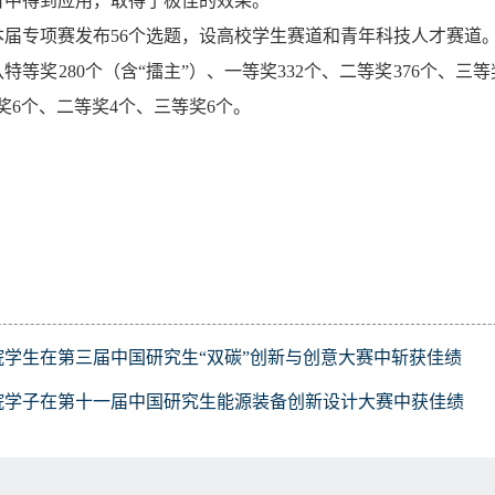
备中得到应用，取得了极佳的效果。
本届专项赛发布
56
个选题，设高校学生赛道和青年科技人才赛道
队特等奖
280
个（含“擂主”）、一等奖
332
个、二等奖
376
个、三等
奖
6
个、二等奖
4
个、三等奖
6
个。
院学生在第三届中国研究生“双碳”创新与创意大赛中斩获佳绩
院学子在第十一届中国研究生能源装备创新设计大赛中获佳绩