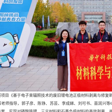
赛项目《基于电子束辐照技术的废旧锂电池正极材料剥离与修复
辉老师指导，郭子彦、陈铮、苏芸、李成娣、刘可书、苗润兴等
方案，实现对磷酸铁锂、三元材料和石墨负极材料的高效剥离，