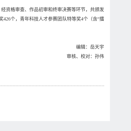
。经资格审查、作品初审和终审决赛等环节，共颁发
奖
426
个，青年科技人才参赛团队特等奖
4
个（含“擂
编辑：岳天宇
审核、校对：孙伟