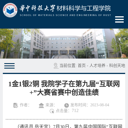
当前位置:
首页
-
人才培养
-
科创天地
1金1银2铜 我院学子在第九届“互联网
+”大赛省赛中创造佳绩
作者：
来源：
发布时间：2023-08-04
712
点击量：
（通讯员
岳天宇）
7
月
3
0
日，第九届中国国际
“互联网