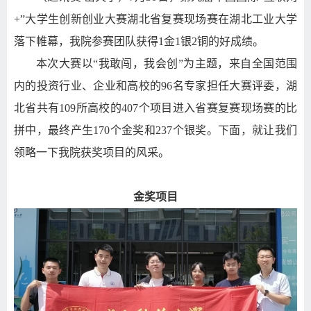
+
”大学生创新创业大赛湖北省复赛现场赛在湖北工业大学
落下帷幕，我院参赛团队获得
1
金
1
银
2
铜的好成绩。
本次大赛以
“我敢闯，我会创”为主题，来自全国范围
内的投资行业、企业和高校的
9
6
名专家担任大赛评委，湖
北省共有
1
09
所高校的
4
07
个项目进入省赛复赛现场赛的比
拼中，最终产生
170
个金奖和
2
37
个银奖。下面，就让我们
领略一下我院获奖项目的风采。
金奖项目