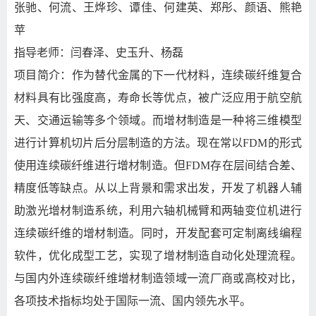
张驰、何流、王烨珍、谭佳、何建英、郑彤、颜语、熊
艳
苹
指导老师：闫春泽
、史玉升、杨磊
项目简介：作为替代金属的下一代材料，连续碳纤维复合
材料具有比强度高，寿命长等优点，被广泛应用于航空航
天、交通运输等多个领域。而增材制造是一种将三维模型
进行计算机切片后分层制造的方法。现在常以FDM的形式
使用连续碳纤维进行增材制造。但FDM存在层间结合差、
精度低等缺点。从以上背景和需求出发，开发了机器人辅
助激光增材制造系统，利用六轴机械臂和两轴变位机进行
连续碳纤维的增材制造。同时，开发配套可定制离线编程
软件，优化成型工艺，实现了增材制造自动化处理流程。
与国内外连续碳纤维增材制造领域一流厂商或高校对比，
各项技术指标均处于国际一流、国内领先水平。