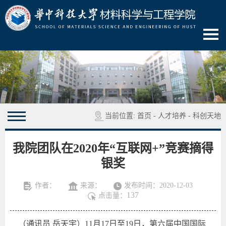
当前位置:
首页
-
人才培养
-
科创天地
我院团队在2020年“互联网+”竞赛摘得
银奖
作者：
来源：
发布时间：2020-12-03
137
点击量：
（通讯员 岳天宇）
11
月
17
日至
19
日，第六届中国国际