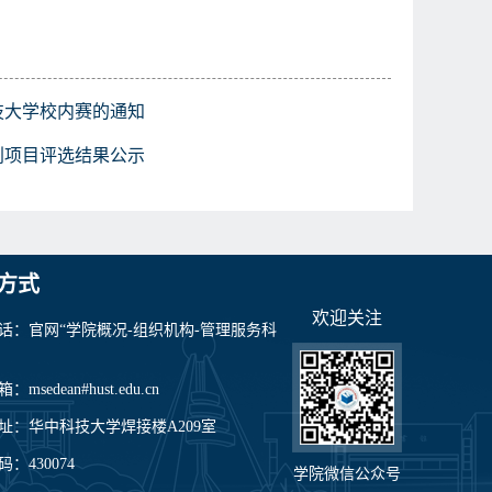
技大学校内赛的通知
创项目评选结果公示
方式
欢迎关注
话：官网“学院概况-组织机构-管理服务科
msedean#hust.edu.cn
址：华中科技大学焊接楼A209室
：430074
学院微信公众号