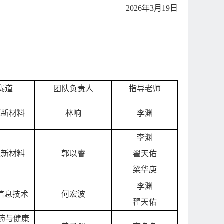
2026
年
3
月
19
日
赛道
团队负责人
指导老师
源新材料
林响
李渊
李渊
源新材料
郭以睿
翟天佑
梁华庚
李渊
信息技术
何宏波
翟天佑
药与健康