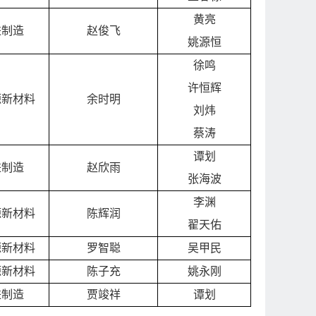
黄亮
进制造
赵俊飞
姚源恒
徐鸣
许恒辉
源新材料
余时明
刘炜
蔡涛
谭划
进制造
赵欣雨
张海波
李渊
源新材料
陈辉润
翟天佑
源新材料
罗智聪
吴甲民
源新材料
陈子充
姚永刚
进制造
贾竣祥
谭划