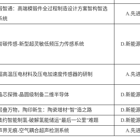
锻智通：高端模锻件全过程制造设计方案智构智选
A.
先
系统
智碳传感
-
新型超灵敏低频压力传感系统
D.
新能
超高温压电材料及压电加速度传感器的研制
A.
先
晶芯探微
-
晶圆级制备二维半导体
D.
新能
层叠万物，陶印新生：陶瓷增材“智”造之路
D.
新能
集约智能制氢
-
破解氢能储运
“
最后一公里
”
难题
D.
新能
声界无痕
-
空气耦合超声检测系统
A.
先