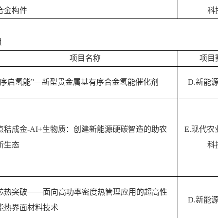
合金构件
科
组
项目名称
项目
“序启氢能”—新型贵金属基有序合金氢能催化剂
D.
新能
点秸成金
-AI+
生物质：创建新能源硬碳智造的助农
E.
现代农
新生态
科
芯热突破——面向高功率密度热管理应用的超高性
D.
新能
能热界面材料技术