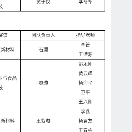
黄子仪
李冬冬
技
赛道
团队负责人
指导老师
李箐
源新材料
石灏
王谭源
姚永刚
黄云辉
业与食品
廖璇
杨海平
技
卫平
王兴刚
李鑫
源新材料
王紫璇
杨君友
王春栋