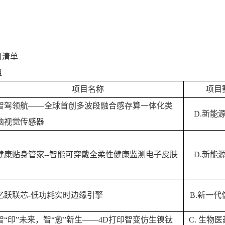
目清单
组
项目名称
项目
智驾领航
——
全球首创多波段融合感存算一体化类
D.
新能
脑视觉传感器
健康贴身管家
--
智能可穿戴全柔性健康监测电子皮肤
D.
新能
忆跃联芯
-
低功耗实时边缘引擎
B.
新一代
智
“
印
”
未来，智“愈”新生
——4D
打印智变仿生镍钛
C.
生物医