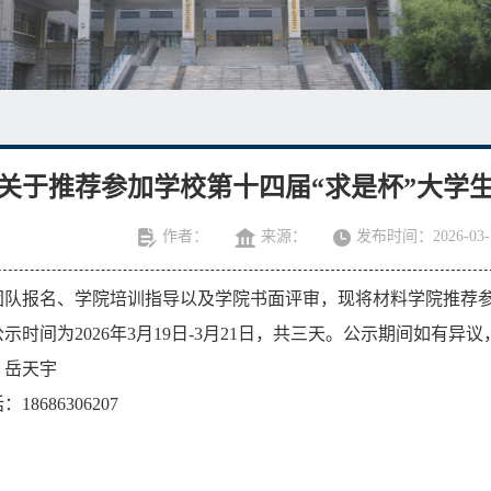
关于推荐参加学校第十四届“求是杯”大学
作者：
来源：
发布时间：2026-03-
团队报名、学院培训指导以及学院书面评审，现将材料学院推荐
公示时间为
2026
年
3
月
19
日
-3
月
21
日，共三天。公示期间如有异议
：岳天宇
话：
18686306207