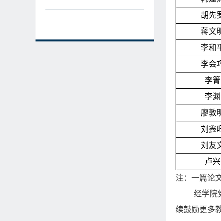
胡先
蒋文
李和
李会
李箐
李渊
廖敦
刘鑫
刘友
卢兴
注：一篇论
经学院
续鼓励更多