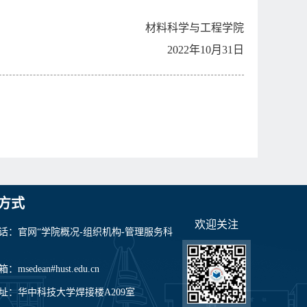
材料科学与工程学院
2022
年
10
月
31
日
方式
欢迎关注
话：官网“学院概况-组织机构-管理服务科
msedean#hust.edu.cn
址：华中科技大学焊接楼A209室