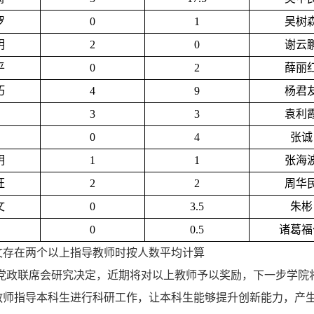
罗
0
1
吴树
明
2
0
谢云
平
0
2
薛丽
巧
4
9
杨君
3
3
袁利
0
4
张诚
明
1
1
张海
旺
2
2
周华
文
0
3.5
朱彬
0
0.5
诸葛福
文存在两个以上指导教师时按人数平均计算
党政联席会研究决定，近期将对以上教师予以奖励，下一步学院
教师指导本科生进行科研工作，让本科生能够提升创新能力，产