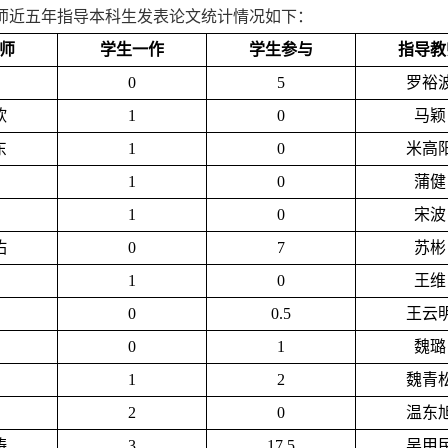
师近五年指导本科生发表论文统计情况如下：
师
学生一作
学生参与
指导教
0
5
罗裕
欣
1
0
马颖
东
1
0
米高
1
0
蒲健
1
0
宋波
佑
0
7
苏彬
1
0
王维
0
0.5
王云
0
1
魏璐
1
2
魏青
2
0
温东
涛
3
17.5
吴甲