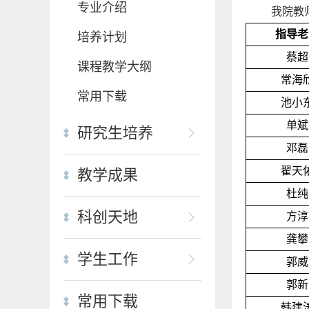
专业介绍
我院教
指导老
培养计划
蔡超
课程教学大纲
常海
常用下载
池小
单斌
研究生培养
邓磊
翟天
教学成果
杜纯
科创天地
方淳
龚攀
学生工作
郭威
郭新
常用下载
韩建