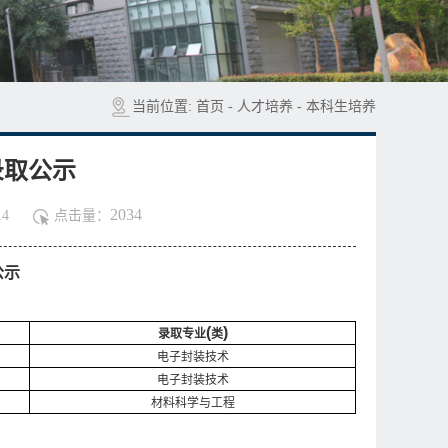
当前位置:
首页
-
人才培养
-
本科生培养
录取公示
2034
4
点击量：
公示
(
)
录取专业
类
电子封装技术
电子封装技术
材料科学与工程