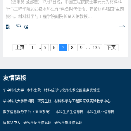
（通讯员 范邵忠）12月2日晚，中国工程院院士李元元为材料科
学与工程学院2025级本科生作“肩负时代使命，建设材料强国”主题
报告。材料科学与工程学院副院长翟天佑教授…
574
...
...
上页
1
5
6
7
8
9
135
下页
友情链接
华中科技大学
本科生院
材料成形与模具技术全国重点实验室
华中科技大学新闻网
研究生院
材料科学与工程国家级实验教学中心
教学信息服务平台（HUB系统）
本科生招生信息网
本科生就业信息网
智慧华中大
研究生招生信息网
研究生就业信息网