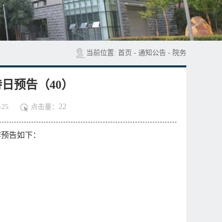
当前位置:
首页
-
通知公告
-
院务
日预告（40）
22
25
点击量：
作预告如下：