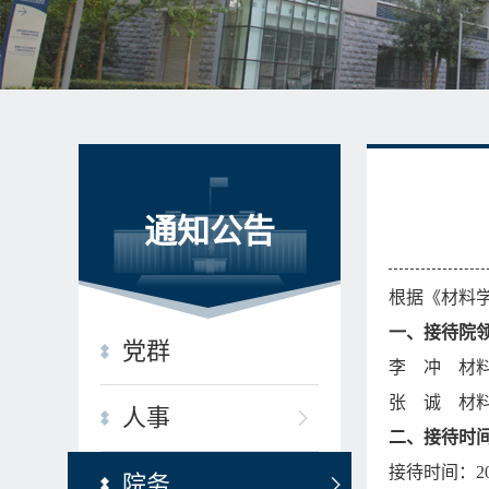
通知公告
根据《材料
一、接待院
党群
李 冲 材
张 诚 材
人事
二、接待时
接待时间：202
院务