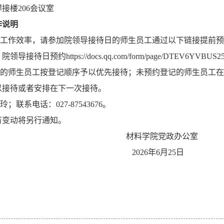
接楼206会议室
作说明
待工作效率，请参加院领导接待日的师生员工通过以下链接提前预约，
接待日预约https://docs.qq.com/form/page/DTEV6YVBUS25
登记的师生员工按登记顺序予以优先接待；未预约登记的师生员工
以接待或者安排在下一次接待。
玲；联系电话：027-87543676。
有变动将另行通知。
料学院党政办公室
26年6月25日