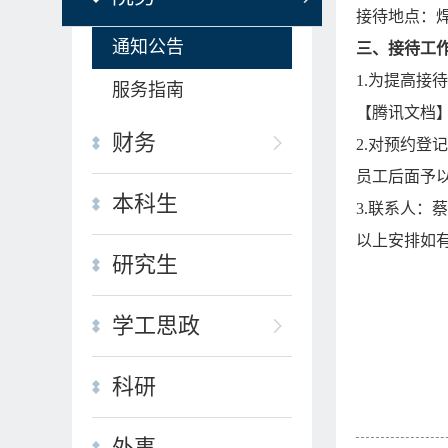
接待地点：焊
通知公告
三、接待工
1.为提高接
服务指南
【腾讯文档】院领导
财务
2.对预约
员工后面予
本科生
3.联系人：蔡
以上安排如
研究生
材
20
学工思政
科研
外事